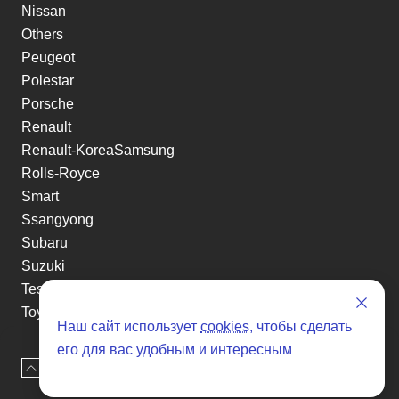
Nissan
Others
Peugeot
Polestar
Porsche
Renault
Renault-KoreaSamsung
Rolls-Royce
Smart
Ssangyong
Subaru
Suzuki
Tesla
Toyota
Наш сайт использует
cookies
, чтобы сделать
Volkswagen
его для вас удобным и интересным
Volvo
Наверх
Оставить заявку
Xin yuan