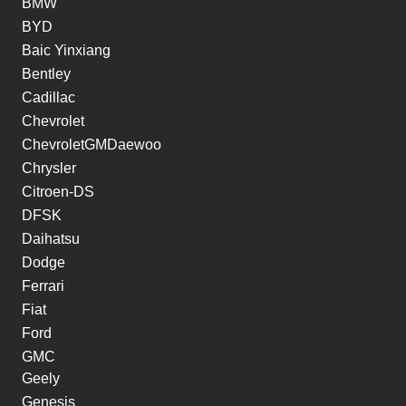
BMW
BYD
Baic Yinxiang
Bentley
Cadillac
Chevrolet
ChevroletGMDaewoo
Chrysler
Citroen-DS
DFSK
Daihatsu
Dodge
Ferrari
Fiat
Ford
GMC
Geely
Genesis