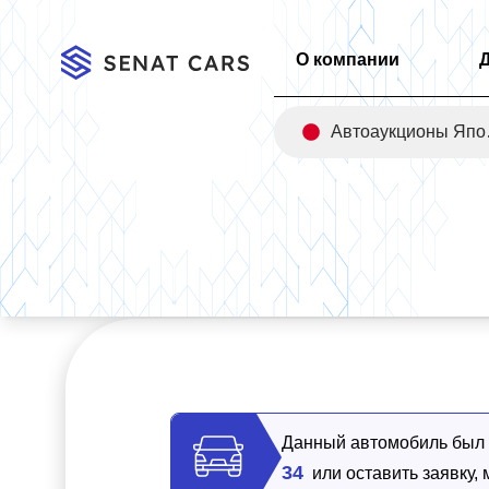
О компании
Авт
Главная
/
Каталог
/
Hyundai Sonata Exclusive 2WD
Данный автомобиль был п
34
или оставить заявку,