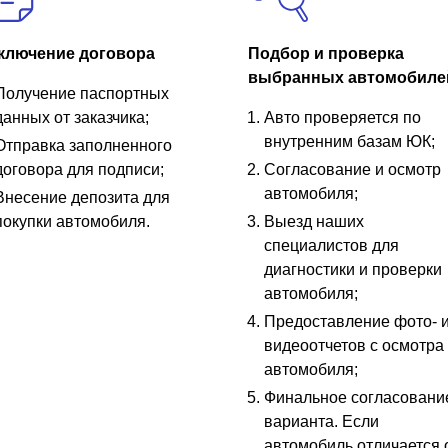
ключение договора
Подбор и проверка
выбранных автомобиле
Получение паспортных
данных от заказчика;
Авто проверяется по
внутренним базам ЮК;
Отправка заполненного
договора для подписи;
Согласование и осмотр
автомобиля;
Внесение депозита для
покупки автомобиля.
Выезд наших
специалистов для
диагностики и проверки
автомобиля;
Предоставление фото- 
видеоотчетов с осмотра
автомобиля;
Финальное согласовани
варианта. Если
автомобиль отличается 