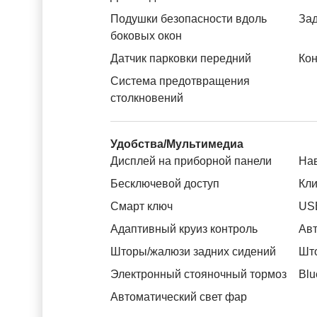
Подушки безопасности вдоль
За
боковых окон
Датчик парковки передний
Кон
Система предотвращения
столкновений
Удобства/Мультимедиа
Дисплей на приборной панели
На
Бесключевой доступ
Кли
Смарт ключ
US
Адаптивный круиз контроль
Авт
Шторы/жалюзи задних сидений
Што
Электронный стояночный тормоз
Blu
Автоматический свет фар