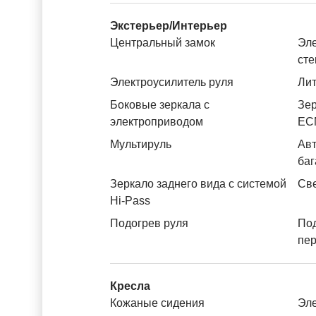
Экстерьер/Интерьер
Центральный замок
Эле
ст
Электроусилитель руля
Лит
Боковые зеркала с
Зер
электроприводом
ЕС
Мультируль
Авт
баг
Зеркало заднего вида с системой
Св
Hi-Pass
Подогрев руля
По
пе
Кресла
Кожаные сидения
Эле