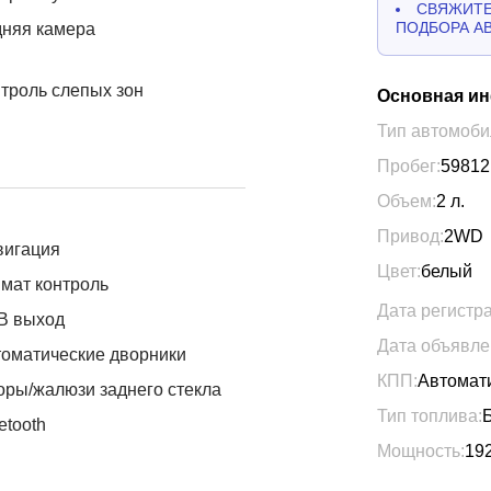
СВЯЖИТЕ
ПОДБОРА А
дняя камера
троль слепых зон
Основная и
Тип автомоби
Пробег:
59812
Объем:
2
л.
Привод:
2WD
вигация
Цвет:
белый
мат контроль
Дата регистр
B выход
Дата объявле
оматические дворники
КПП:
Автомат
ры/жалюзи заднего стекла
Тип топлива:
etooth
Мощность:
19