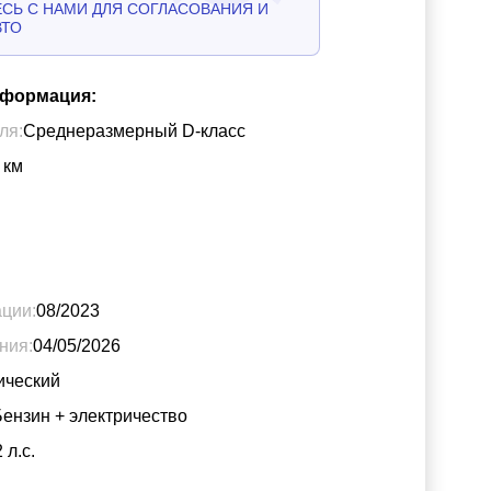
СЬ С НАМИ ДЛЯ СОГЛАСОВАНИЯ И
ВТО
нформация:
ля:
Среднеразмерный D-класс
км
ации:
08/2023
ния:
04/05/2026
ический
Бензин + электричество
2
л.с.