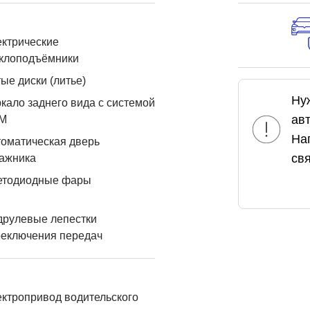
ктрические
еклоподъёмники
ые диски (литье)
Ну
кало заднего вида с системой
ав
М
На
оматическая дверь
свя
ажника
етодиодные фары
друлевые лепестки
реключения передач
ктропривод водительского