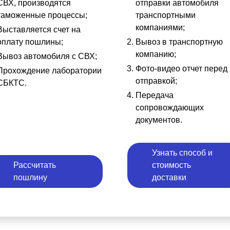
СВХ, производятся
отправки автомобиля
таможенные процессы;
транспортными
компаниями;
Выставляется счет на
оплату пошлины;
Вывоз в транспортную
компанию;
Вывоз автомобиля с СВХ;
Фото-видео отчет перед
Прохождение лаборатории
отправкой;
СБКТС.
Передача
сопровождающих
документов.
Узнать способ и
Рассчитать
стоимость
пошлину
доставки