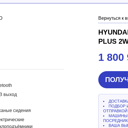
Вернуться к 
HYUNDAI
PLUS 2
1 800
ПОЛУЧ
etooth
B выход
ДОСТАВКА
ПОДБОР 
жаные сидения
ОТПРАВКОЙ
МАШИНЫ 
ктрические
ПОСРЕДНИК
ВАША ВЫ
еклоподъёмники