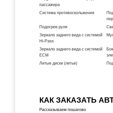
пассажира
Система противоскольжения
По
пе
Подогрев руля
Св
Зеркало заднего вида с системой
Му
Hi-Pass
Зеркало заднего вида с системой
Бок
ЕСМ
эл
Литые диски (литье)
Под
КАК ЗАКАЗАТЬ АВ
Рассказываем пошагово