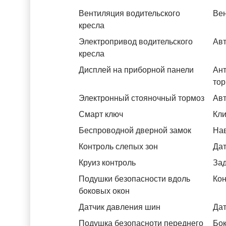
Вентиляция водительского
Вен
кресла
Электропривод водительского
Авт
кресла
Дисплей на приборной панели
Ант
тор
Электронный стояночный тормоз
Авт
Смарт ключ
Кли
Беспроводной дверной замок
На
Контроль слепых зон
Дат
Круиз контроль
За
Подушки безопасности вдоль
Кон
боковых окон
Датчик давления шин
Дат
Подушка безопасноти переднего
Бок