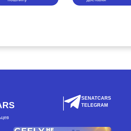
SENATCARS
ARS
TELEGRAM
ьцев