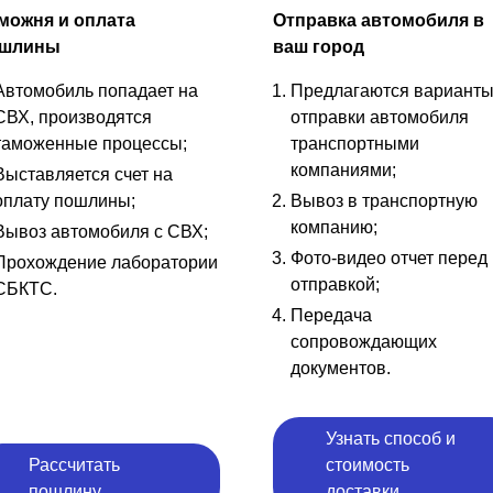
можня и оплата
Отправка автомобиля в
шлины
ваш город
Автомобиль попадает на
Предлагаются вариант
СВХ, производятся
отправки автомобиля
таможенные процессы;
транспортными
компаниями;
Выставляется счет на
оплату пошлины;
Вывоз в транспортную
компанию;
Вывоз автомобиля с СВХ;
Фото-видео отчет перед
Прохождение лаборатории
отправкой;
СБКТС.
Передача
сопровождающих
документов.
Узнать способ и
Рассчитать
стоимость
пошлину
доставки