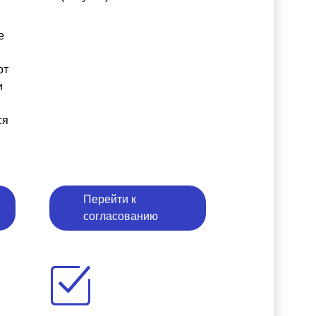
е
от
и
ся
Перейти к
согласованию