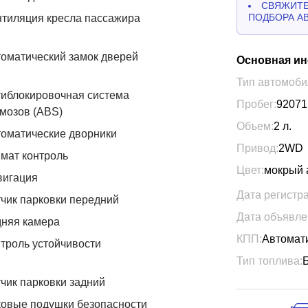
СВЯЖИТЕ
ПОДБОРА А
тиляция кресла пассажира
оматический замок дверей
Основная и
Тип автомоби
иблокировочная система
Пробег:
92071
мозов (ABS)
Объем:
2
л.
оматические дворники
Привод:
2WD
мат контроль
Цвет:
мокрый 
вигация
Дата регистр
чик парковки передний
Дата объявле
дняя камера
КПП:
Автомат
троль устойчивости
Тип топлива:
чик парковки задний
овые подушки безопасности