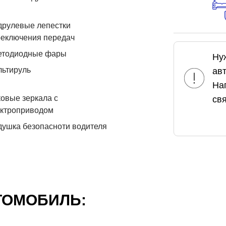
друлевые лепестки
реключения передач
етодиодные фары
Ну
льтируль
ав
На
овые зеркала с
свя
ектроприводом
ушка безопасноти водителя
ТОМОБИЛЬ: