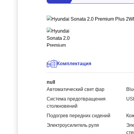
Комплектация
null
Автоматический свет фар
Blu
Система предотвращения
US
столкновений
Подогрев передних сидений
Ко
Электроусилитель руля
Эле
ст