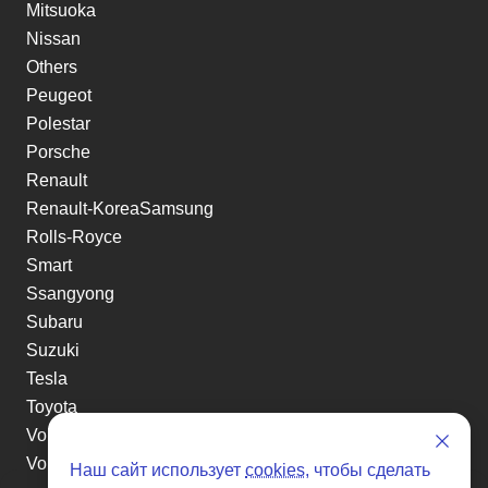
Mitsuoka
Nissan
Others
Peugeot
Polestar
Porsche
Renault
Renault-KoreaSamsung
Rolls-Royce
Smart
Ssangyong
Subaru
Suzuki
Tesla
Toyota
Volkswagen
Volvo
Наш сайт использует
cookies
, чтобы сделать