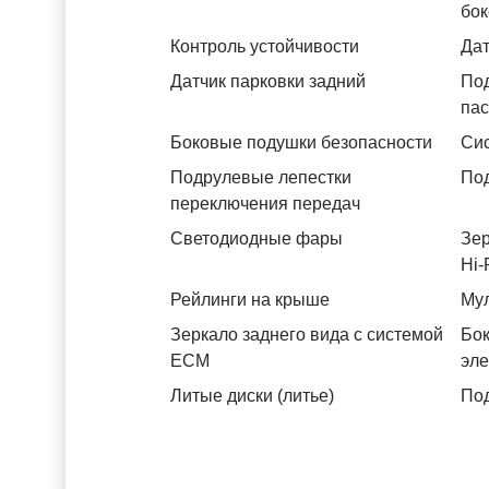
бок
Контроль устойчивости
Дат
Датчик парковки задний
Под
па
Боковые подушки безопасности
Си
Подрулевые лепестки
Под
переключения передач
Светодиодные фары
Зер
Hi-
Рейлинги на крыше
Му
Зеркало заднего вида с системой
Бок
ЕСМ
эл
Литые диски (литье)
Под