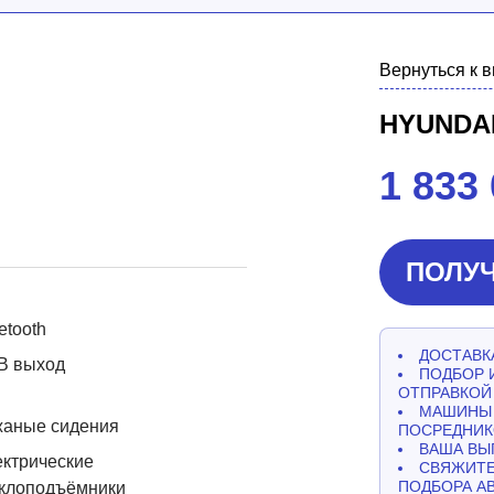
Вернуться к 
HYUNDA
1 833
ПОЛУЧ
etooth
ДОСТАВКА
B выход
ПОДБОР 
ОТПРАВКОЙ
МАШИНЫ 
жаные сидения
ПОСРЕДНИК
ВАША ВЫ
ктрические
СВЯЖИТЕ
ПОДБОРА А
еклоподъёмники