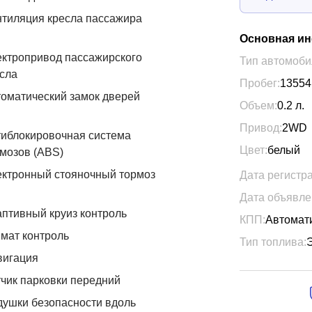
тиляция кресла пассажира
Основная и
ктропривод пассажирского
Тип автомоби
сла
Пробег:
13554
оматический замок дверей
Объем:
0.2
л.
Привод:
2WD
иблокировочная система
Цвет:
белый
мозов (ABS)
ктронный стояночный тормоз
Дата регистр
Дата объявле
птивный круиз контроль
КПП:
Автомат
мат контроль
Тип топлива:
вигация
чик парковки передний
ушки безопасности вдоль