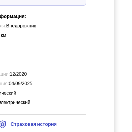
нформация:
ля:
Внедорожник
км
ации:
12/2020
ния:
04/09/2025
ический
Электрический
Страховая история