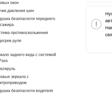
овых окон
чик давления шин
Ну
ушка безопасноти переднего
ав
ссажира
На
стема противоскольжения
свя
огрев руля
кало заднего вида с системой
Pass
льтируль
овые зеркала с
ектроприводом
ушка безопасноти водителя