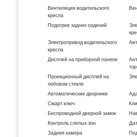
Вентиляция водительского
Вен
кресла
Подогрев задних сидений
Эле
кре
Электропривод водительского
Авт
кресла
Дисплей на приборной панели
Ант
тор
Проекционный дисплей на
Эле
лобовом стекле
Автоматические дворники
Ада
Смарт ключ
Кли
Беспроводной дверной замок
На
Контроль слепых зон
Дат
Задняя камера
Под