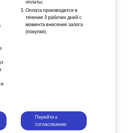
оплаты;
Оплата производится в
течение 3 рабочих дней с
момента внесение залога
и
(покупки).
е
от
и
ся
Перейти к
согласованию