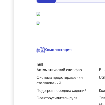
Комплектация
null
Автоматический свет фар
Blu
Система предотвращения
US
столкновений
Подогрев передних сидений
Ко
Электроусилитель руля
Эле
ст