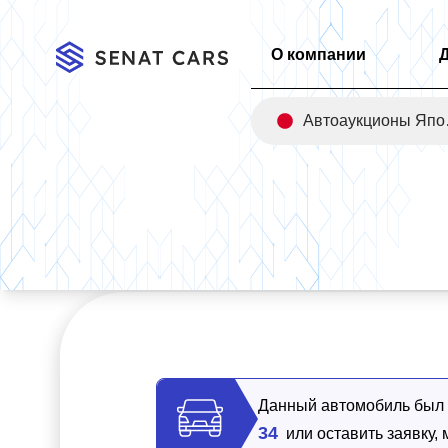
О компании
Авт
Главная
/
Каталог
/
Hyundai Kona Premium 2WD
Данный автомобиль был п
34
или оставить заявку,