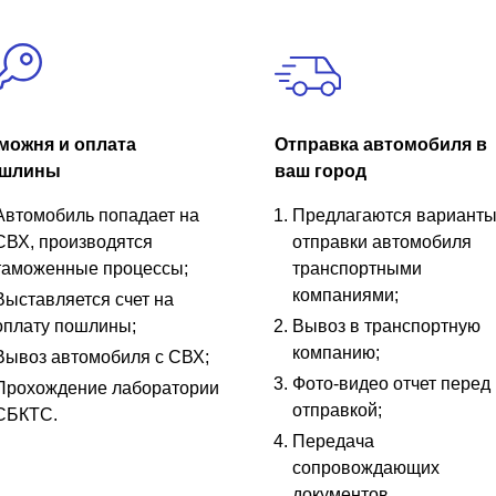
можня и оплата
Отправка автомобиля в
шлины
ваш город
Автомобиль попадает на
Предлагаются вариант
СВХ, производятся
отправки автомобиля
таможенные процессы;
транспортными
компаниями;
Выставляется счет на
оплату пошлины;
Вывоз в транспортную
компанию;
Вывоз автомобиля с СВХ;
Фото-видео отчет перед
Прохождение лаборатории
отправкой;
СБКТС.
Передача
сопровождающих
документов.