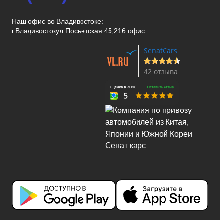
Наш офис во Владивостоке:
г.Владивосток
ул.Посьетская 45,216 офис
SenatCars
42 отзыва