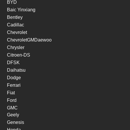
BYD
Baic Yinxiang
Bentley
Cadillac
Chevrolet
ChevroletGMDaewoo
Chrysler
Citroen-DS
DFSK
Daihatsu
Dodge
Ferrari
Fiat
Ford
GMC
Geely
Genesis
Honda