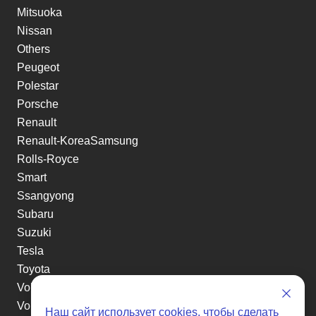
Mitsuoka
Nissan
Others
Peugeot
Polestar
Porsche
Renault
Renault-KoreaSamsung
Rolls-Royce
Smart
Ssangyong
Subaru
Suzuki
Tesla
Toyota
Volkswagen
Volvo
Наш сайт использует
cookies
, чтобы сделать