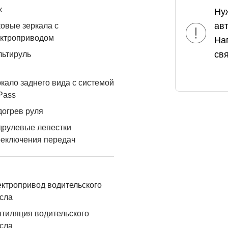
к
Ну
ав
овые зеркала с
ектроприводом
На
свя
льтируль
кало заднего вида с системой
Pass
огрев руля
друлевые лепестки
реключения передач
ктропривод водительского
сла
тиляция водительского
сла