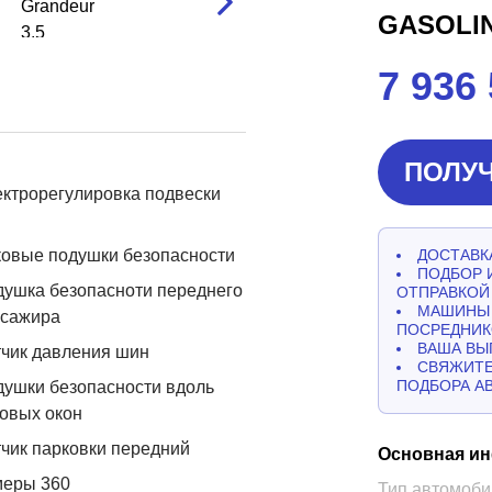
GASOLI
7 936
ПОЛУЧ
ктрорегулировка подвески
овые подушки безопасности
ДОСТАВКА
ПОДБОР 
ушка безопасноти переднего
ОТПРАВКОЙ
МАШИНЫ 
ссажира
ПОСРЕДНИК
ВАША ВЫ
чик давления шин
СВЯЖИТЕ
ПОДБОРА А
ушки безопасности вдоль
овых окон
чик парковки передний
Основная и
меры 360
Тип автомоби