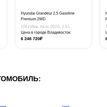
Hyundai Grandeur 2,5 Gasoline
Premium 2WD
104158
км, Авто,
2022
г,
2.5
л.
Цена в городе Владивосток:
6 246 720
₽
ТОМОБИЛЬ: