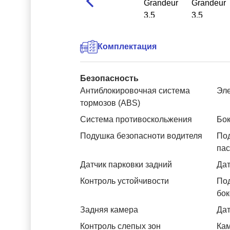
Комплектация
Безопасность
Антиблокировочная система
Эле
тормозов (ABS)
Система противоскольжения
Бок
Подушка безопасноти водителя
Под
па
Датчик парковки задний
Дат
Контроль устойчивости
Под
бок
Задняя камера
Дат
Контроль слепых зон
Ка