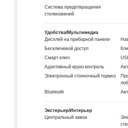
Система предотвращения
столкновений
Удобства/Мультимедиа
Дисплей на приборной панели
На
Бесключевой доступ
Кли
Смарт ключ
US
Адаптивный круиз контроль
Авт
Электронный стояночный тормоз
Пр
лоб
Bluetooth
Авт
Экстерьер/Интерьер
Центральный замок
Эле
ст