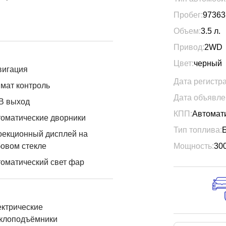
Пробег:
97363
Объем:
3.5
л.
Привод:
2WD
Цвет:
черный
вигация
Дата регистр
мат контроль
Дата объявле
B выход
КПП:
Автомат
оматические дворники
Тип топлива:
оекционный дисплей на
овом стекле
Мощность:
30
оматический свет фар
ктрические
еклоподъёмники