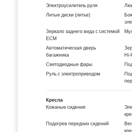
Электроусилитель руля
Лю
Литые диски (литье)
Бок
эл
Зеркало заднего вида с системой
Му
ЕСМ
Автоматическая дверь
Зер
багажника
Hi-
Светодиодные фары
Под
Руль с электроприводом
По
пе
Кресла
Кожаные сидения
Эле
кре
Подогрев передних сидений
Вен
кре