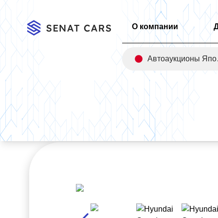
О компании
Авт
Главная
/
Каталог
/
Hyundai Grandeur 3.5 Gasoline Calligrap