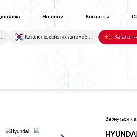
Доставка
Новости
Контакты
С
оаукционы Японии
Каталог корейских автомобилей
hy 2WD
Вернуться к 
HYUNDAI