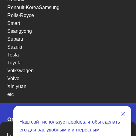
Renault-KoreaSamsung
Rolls-Royce
Smart
Ssangyong
Subaru
Suzuki
Tesla
Toyota
Volkswagen
Volvo
Xin yuan
etc
Отзывы о SENAT CARS
Наш сайт использует
cookies
, чтобы сделать
его для вас удобным и интересным