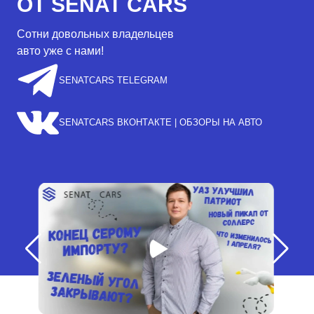
ОТ SENAT CARS
Сотни довольных владельцев
авто уже с нами!
SENATCARS TELEGRAM
SENATCARS ВКОНТАКТЕ | ОБЗОРЫ НА АВТО