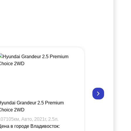
Hyundai Grandeur 2.5 Premium
Hyundai Gran
Choice 2WD
Choice 2WD
107105
км, Авто,
2021
г,
2.5
л.
41692
км, Авт
Цена в городе Владивосток:
Цена в город