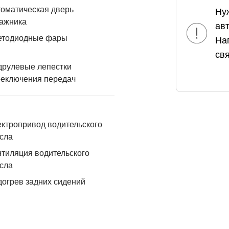
оматическая дверь
Ну
ажника
ав
етодиодные фары
На
свя
друлевые лепестки
реключения передач
ктропривод водительского
сла
тиляция водительского
сла
огрев задних сидений