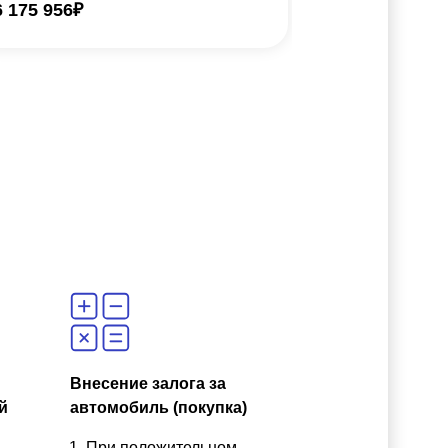
6 175 956
₽
6 650 576
₽
Внесение залога за
й
автомобиль (покупка)
При положительном