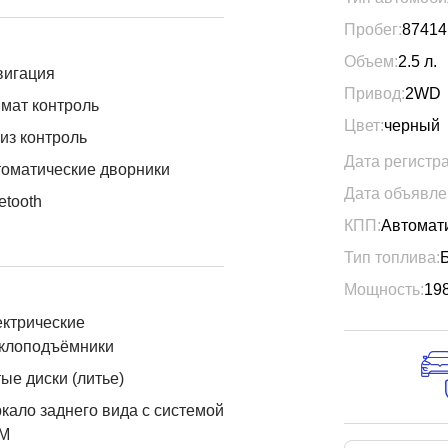
Пробег:
87414
Объем:
2.5
л.
вигация
Привод:
2WD
мат контроль
Цвет:
черный
из контроль
Дата регистр
оматические дворники
Дата объявле
etooth
КПП:
Автомат
Тип топлива:
Мощность:
19
ктрические
еклоподъёмники
ые диски (литье)
кало заднего вида с системой
М