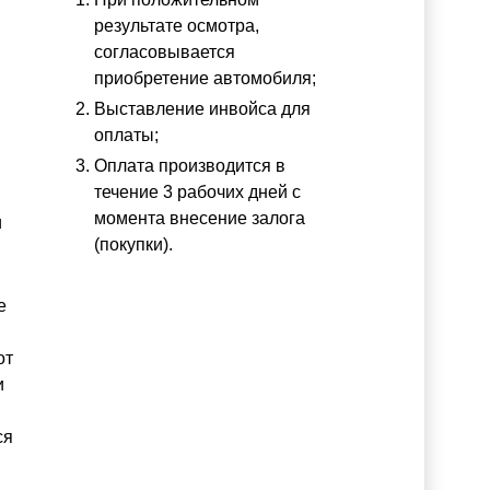
результате осмотра,
согласовывается
приобретение автомобиля;
Выставление инвойса для
оплаты;
Оплата производится в
течение 3 рабочих дней с
момента внесение залога
и
(покупки).
е
от
и
ся