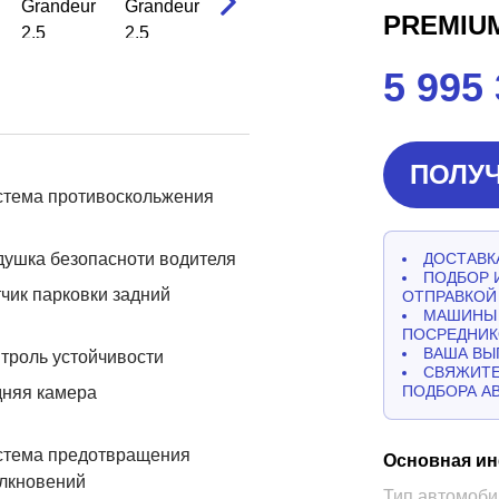
PREMIU
5 995
ПОЛУЧ
стема противоскольжения
ушка безопасноти водителя
ДОСТАВКА
ПОДБОР 
чик парковки задний
ОТПРАВКОЙ
МАШИНЫ 
ПОСРЕДНИК
ВАША ВЫ
троль устойчивости
СВЯЖИТЕ
ПОДБОРА А
дняя камера
стема предотвращения
Основная и
лкновений
Тип автомоби