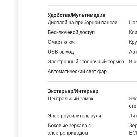
Удобства/Мультимедиа
Дисплей на приборной панели
На
Бесключевой доступ
Кли
Смарт ключ
Кру
USB выход
Авт
Электронный стояночный тормоз
Blu
Автоматический свет фар
Экстерьер/Интерьер
Центральный замок
Эле
ст
Электроусилитель руля
Лит
Боковые зеркала с
Зер
электроприводом
ЕС