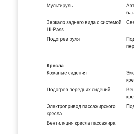
Мультируль
Авт
баг
Зеркало заднего вида с системой
Св
Hi-Pass
Подогрев руля
По
пе
Кресла
Кожаные сидения
Эле
кре
Подогрев передних сидений
Вен
кре
Электропривод пассажирского
Под
кресла
Вентиляция кресла пассажира