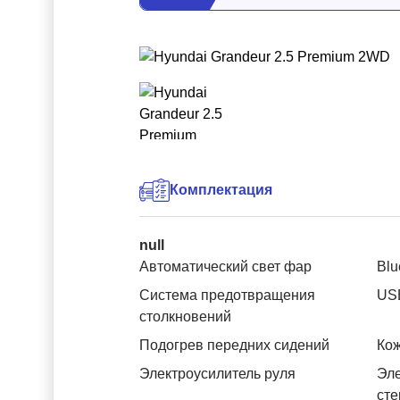
Комплектация
null
Автоматический свет фар
Blu
Система предотвращения
US
столкновений
Подогрев передних сидений
Ко
Электроусилитель руля
Эле
ст