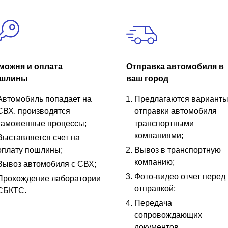
можня и оплата
Отправка автомобиля в
шлины
ваш город
Автомобиль попадает на
Предлагаются вариант
СВХ, производятся
отправки автомобиля
таможенные процессы;
транспортными
компаниями;
Выставляется счет на
оплату пошлины;
Вывоз в транспортную
компанию;
Вывоз автомобиля с СВХ;
Фото-видео отчет перед
Прохождение лаборатории
отправкой;
СБКТС.
Передача
сопровождающих
документов.