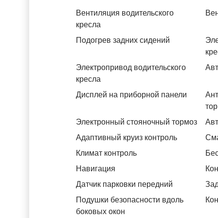
Вентиляция водительского
Вен
кресла
Подогрев задних сидений
Эле
кре
Электропривод водительского
Авт
кресла
Дисплей на приборной панели
Ант
тор
Электронный стояночный тормоз
Авт
Адаптивный круиз контроль
См
Климат контроль
Бес
Навигация
Кон
Датчик парковки передний
За
Подушки безопасности вдоль
Кон
боковых окон