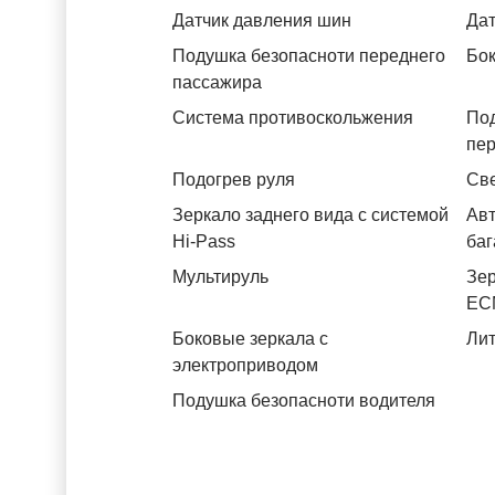
Датчик давления шин
Дат
Подушка безопасноти переднего
Бок
пассажира
Система противоскольжения
По
пе
Подогрев руля
Св
Зеркало заднего вида с системой
Авт
Hi-Pass
баг
Мультируль
Зер
ЕС
Боковые зеркала с
Лит
электроприводом
Подушка безопасноти водителя