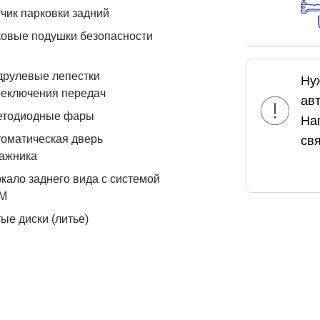
чик парковки задний
овые подушки безопасности
друлевые лепестки
Ну
реключения передач
ав
етодиодные фары
На
оматическая дверь
свя
ажника
кало заднего вида с системой
М
ые диски (литье)