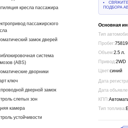
СВЯЖИТЕ
ПОДБОРА А
тиляция кресла пассажира
ктропривод пассажирского
Основная и
сла
Тип автомоби
оматический замок дверей
Пробег:
75819
Объем:
2.5
л.
иблокировочная система
Привод:
2WD
мозов (ABS)
Цвет:
синий
оматические дворники
арт ключ
Дата регистр
проводной дверной замок
Дата объявле
троль слепых зон
КПП:
Автомат
дняя камера
Тип топлива:
троль устойчивости