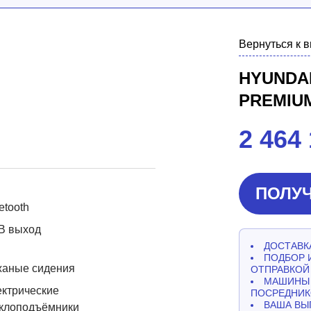
Вернуться к 
HYUNDAI
PREMIU
2 464
ПОЛУЧ
etooth
B выход
ДОСТАВКА
ПОДБОР 
жаные сидения
ОТПРАВКОЙ
МАШИНЫ 
ктрические
ПОСРЕДНИК
ВАША ВЫ
еклоподъёмники