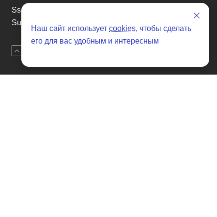
Ssangyong
Subaru
Наш сайт использует
cookies
, чтобы сделать
Suzuki
его для вас удобным и интересным
Tesla
Наверх
Оставить заявку
Toyota
Volkswagen
Volvo
Xin yuan
etc
Отзывы о SENAT CARS