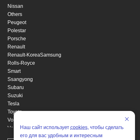
Nissan
Others
Peugeot
Polestar
Porsche
Renault
Renault-KoreaSamsung
Rolls-Royce
Smart
Ssangyong
Subaru
Suzuki
Tesla
Toyota
Volkswagen
Наш сайт использует
cookies
, чтобы сделать
Volvo
его для вас удобным и интересным
Xin yuan