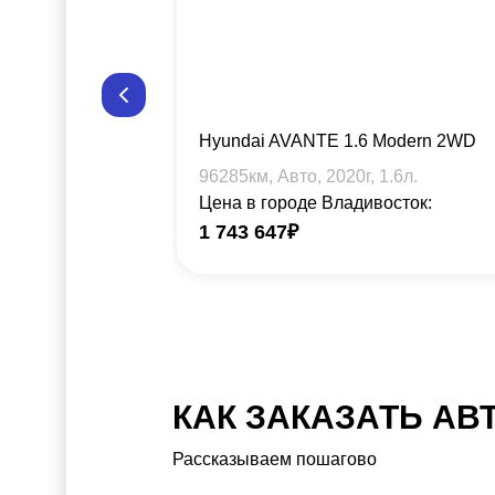
Hyundai AVANTE 1.6 Modern 2WD
96285
км, Авто,
2020
г,
1.6
л.
Цена в городе Владивосток:
1 743 647
₽
КАК ЗАКАЗАТЬ АВ
Рассказываем пошагово