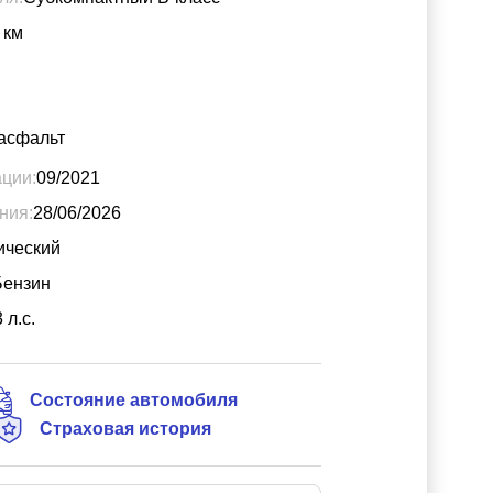
км
асфальт
ации:
09/2021
ния:
28/06/2026
ический
Бензин
3
л.с.
Состояние автомобиля
Страховая история