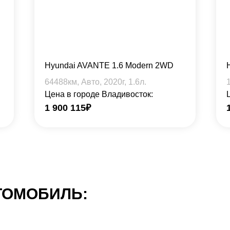
Hyundai AVANTE 1.6 Modern 2WD
64488
км, Авто,
2020
г,
1.6
л.
Цена в городе Владивосток:
1 900 115
₽
ТОМОБИЛЬ: