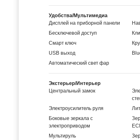
Удобства/Мультимедиа
Дисплей на приборной панели
На
Бесключевой доступ
Кли
Смарт ключ
Кру
USB выход
Blu
Автоматический свет фар
Экстерьер/Интерьер
Центральный замок
Эле
ст
Электроусилитель руля
Лит
Боковые зеркала с
Зер
электроприводом
ЕС
Мультируль
Зер