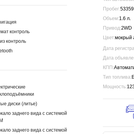
Пробег:
53359
Объем:
1.6
л.
вигация
Привод:
2WD
мат контроль
Цвет:
мокрый 
из контроль
Дата регистр
etooth
Дата объявле
КПП:
Автомат
Тип топлива:
Мощность:
12
ктрические
еклоподъёмники
ые диски (литье)
кало заднего вида с системой
М
кало заднего вида с системой