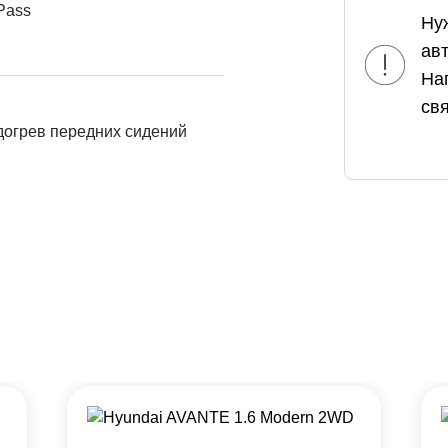
Pass
Ну
ав
На
свя
огрев передних сидений