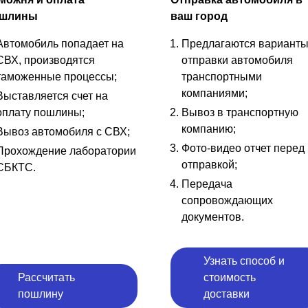
шлины
ваш город
Автомобиль попадает на
Предлагаются вариант
СВХ, производятся
отправки автомобиля
таможенные процессы;
транспортными
компаниями;
Выставляется счет на
оплату пошлины;
Вывоз в транспортную
компанию;
Вывоз автомобиля с СВХ;
Фото-видео отчет перед
Прохождение лаборатории
отправкой;
СБКТС.
Передача
сопровождающих
документов.
Узнать способ и
Рассчитать
стоимость
пошлину
доставки