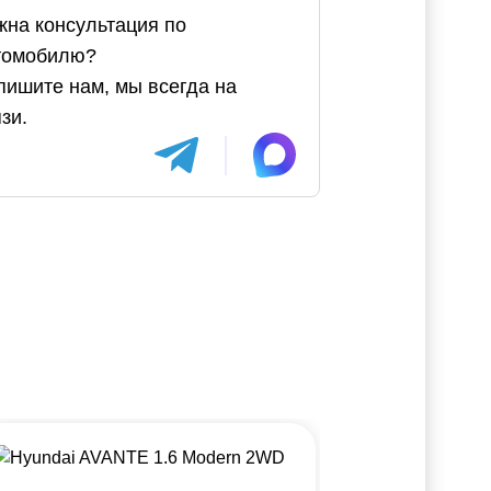
жна консультация по
томобилю?
пишите нам, мы всегда на
зи.