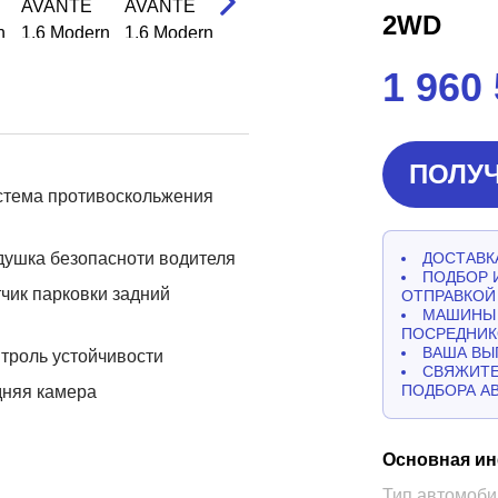
2WD
1 960
ПОЛУЧ
стема противоскольжения
ушка безопасноти водителя
ДОСТАВКА
ПОДБОР 
чик парковки задний
ОТПРАВКОЙ
МАШИНЫ 
ПОСРЕДНИК
ВАША ВЫ
троль устойчивости
СВЯЖИТЕ
ПОДБОРА А
дняя камера
Основная и
Тип автомоби