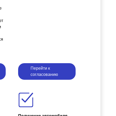
е
от
и
ся
Перейти к
согласованию
Получение автомобиля