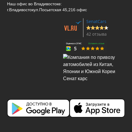
Наш офис во Владивостоке:
г.Владивосток
ул.Посьетская 45,216 офис
SenatCars
42 отзыва