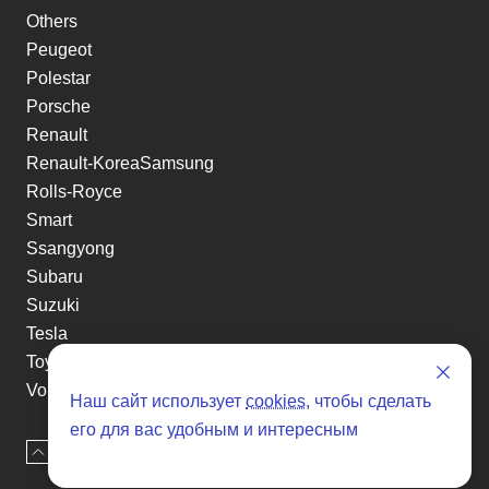
Others
Peugeot
Polestar
Porsche
Renault
Renault-KoreaSamsung
Rolls-Royce
Smart
Ssangyong
Subaru
Suzuki
Tesla
Toyota
Volkswagen
Наш сайт использует
cookies
, чтобы сделать
Volvo
его для вас удобным и интересным
Xin yuan
Наверх
Оставить заявку
etc