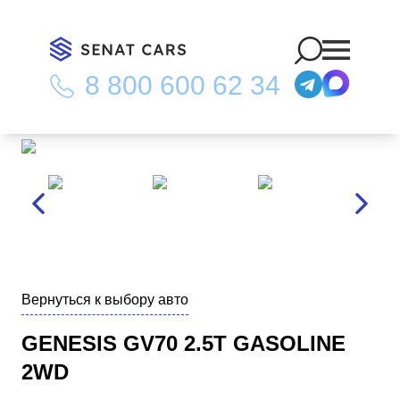
8 800 600 62 34
Главная
/
Каталог
/
Genesis GV70 2.5T Gasoline 2WD
Вернуться к выбору авто
GENESIS GV70 2.5T GASOLINE
2WD