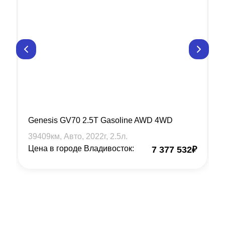
Genesis GV70 2.5T Gasoline AWD 4WD
39409
км, Авто,
2022
г,
2.5
л.
Цена в городе Владивосток:
7 377 532
₽