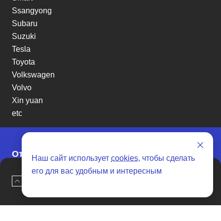
Ssangyong
Subaru
Suzuki
Tesla
Toyota
Volkswagen
Volvo
Xin yuan
etc
Отзывы о SENAT CARS
Наш сайт использует
cookies
, чтобы сделать
его для вас удобным и интересным
Наверх
Оставить заявку