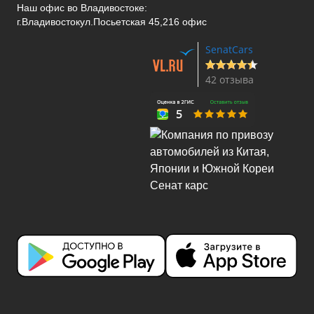
Наш офис во Владивостоке:
г.Владивосток
ул.Посьетская 45,216 офис
SenatCars
42 отзыва