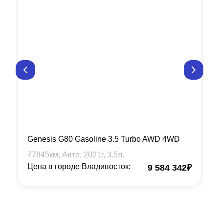
Genesis G80 Gasoline 3.5 Turbo AWD 4WD
77845
км, Авто,
2021
г,
3.5
л.
Цена в городе Владивосток:
9 584 342
₽