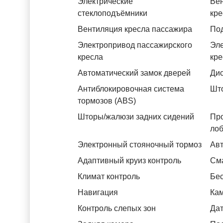
Электрические
Вен
стеклоподъёмники
кре
Вентиляция кресла пассажира
Под
Электропривод пассажирского
Эле
кресла
кре
Автоматический замок дверей
Дис
Антиблокировочная система
Што
тормозов (ABS)
Шторы/жалюзи задних сидений
Пр
лоб
Электронный стояночный тормоз
Авт
Адаптивный круиз контроль
См
Климат контроль
Бес
Навигация
Ка
Контроль слепых зон
Дат