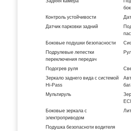
Задняя камера
Под
бок
Контроль устойчивости
Дат
Датчик парковки задний
Под
па
Боковые подушки безопасности
Си
Подрулевые лепестки
Рул
переключения передач
Подогрев руля
Св
Зеркало заднего вида с системой
Авт
Hi-Pass
баг
Мультируль
Зер
ЕС
Боковые зеркала с
Лит
электроприводом
Подушка безопасноти водителя