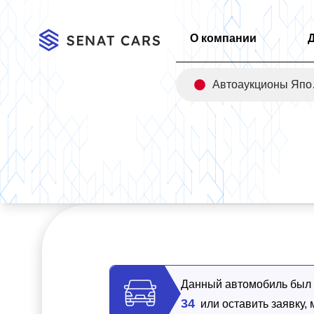
О компании
Авт
Главная
/
Каталог
/
Genesis G80 Gasoline 2.5 Turbo AWD 4W
Данный автомобиль был п
34
или оставить заявку,