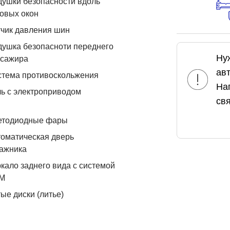
ушки безопасности вдоль
овых окон
чик давления шин
ушка безопасноти переднего
Ну
ссажира
ав
стема противоскольжения
На
ь с электроприводом
свя
етодиодные фары
оматическая дверь
ажника
кало заднего вида с системой
М
ые диски (литье)