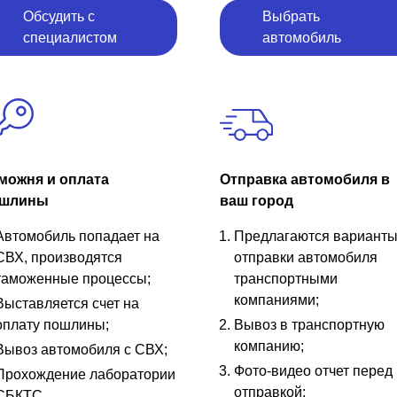
Обсудить с
Выбрать
специалистом
автомобиль
можня и оплата
Отправка автомобиля в
шлины
ваш город
Автомобиль попадает на
Предлагаются вариант
СВХ, производятся
отправки автомобиля
таможенные процессы;
транспортными
компаниями;
Выставляется счет на
оплату пошлины;
Вывоз в транспортную
компанию;
Вывоз автомобиля с СВХ;
Фото-видео отчет перед
Прохождение лаборатории
отправкой;
СБКТС.