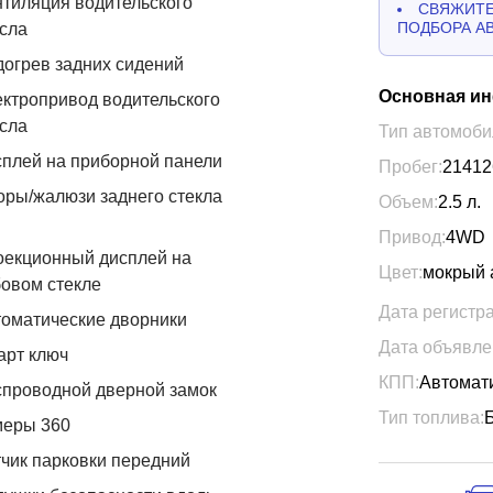
тиляция водительского
СВЯЖИТЕ
ПОДБОРА А
сла
огрев задних сидений
Основная и
ктропривод водительского
сла
Тип автомоби
плей на приборной панели
Пробег:
21412
ры/жалюзи заднего стекла
Объем:
2.5
л.
Привод:
4WD
оекционный дисплей на
Цвет:
мокрый 
овом стекле
Дата регистр
оматические дворники
Дата объявле
арт ключ
КПП:
Автомат
проводной дверной замок
Тип топлива:
меры 360
чик парковки передний