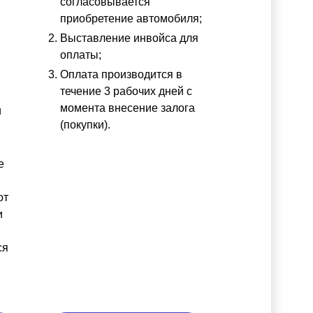
согласовывается
приобретение автомобиля;
Выставление инвойса для
оплаты;
Оплата производится в
течение 3 рабочих дней с
момента внесение залога
и
(покупки).
е
от
и
ся