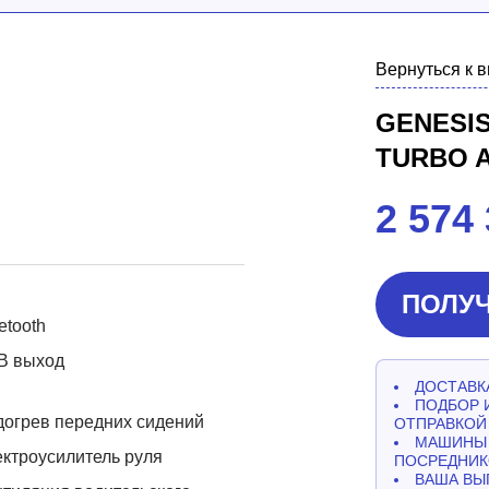
Вернуться к 
GENESIS
TURBO 
2 574
ПОЛУЧ
etooth
B выход
ДОСТАВКА
ПОДБОР 
огрев передних сидений
ОТПРАВКОЙ
МАШИНЫ 
ктроусилитель руля
ПОСРЕДНИК
ВАША ВЫ