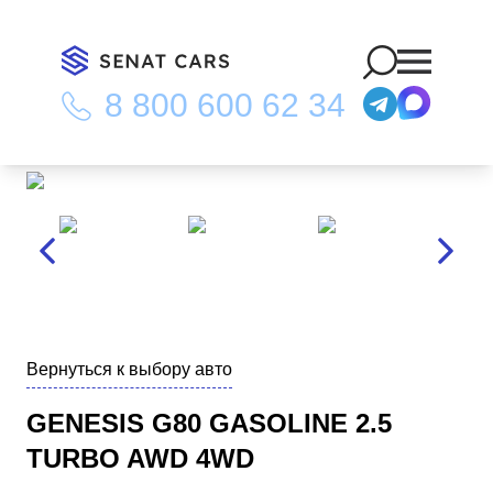
8 800 600 62 34
Главная
/
Каталог
/
Genesis G80 Gasoline 2.5 Turbo AWD 4WD
Вернуться к выбору авто
GENESIS G80 GASOLINE 2.5
TURBO AWD 4WD