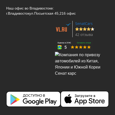
Наш офис во Владивостоке:
г.Владивосток
ул.Посьетская 45,216 офис
SenatCars
42 отзыва