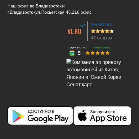
Наш офис во Владивостоке:
г.Владивосток
ул.Посьетская 45,216 офис
SenatCars
42 отзыва