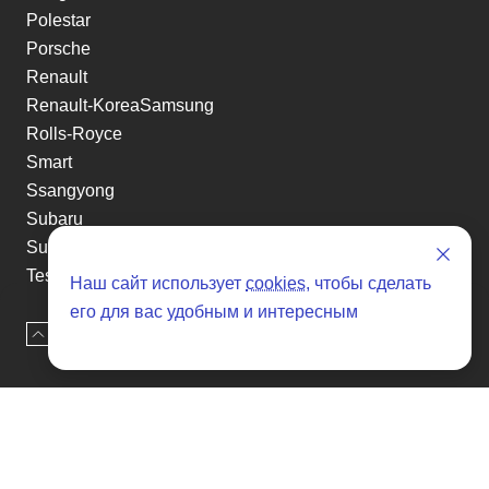
Polestar
Porsche
Renault
Renault-KoreaSamsung
Rolls-Royce
Smart
Ssangyong
Subaru
Suzuki
Tesla
Наш сайт использует
cookies
, чтобы сделать
Toyota
его для вас удобным и интересным
Volkswagen
Наверх
Оставить заявку
Volvo
Xin yuan
etc