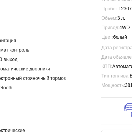
Пробег:
12307
Объем:
3
л.
Привод:
4WD
Цвет:
белый
вигация
Дата регистр
мат контроль
Дата объявле
B выход
КПП:
Автомат
оматические дворники
Тип топлива:
ктронный стояночный тормоз
Мощность:
38
etooth
ктрические