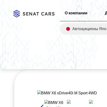
О компании
Авт
Главная
/
Каталог
/
BMW X6 xDrive40i M Sport 4WD