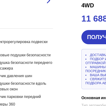
4WD
11 68
ПОЛУЧ
ктрорегулировка подвески
овые подушки безопасности
ДОСТАВКА
ПОДБОР 
ушка безопасноти переднего
ОТПРАВКОЙ
МАШИНЫ 
ссажира
ПОСРЕДНИК
ВАША ВЫ
чик давления шин
СВЯЖИТЕ
ПОДБОРА А
ушки безопасности вдоль
овых окон
чик парковки передний
Основная и
меры 360
Тип автомоби