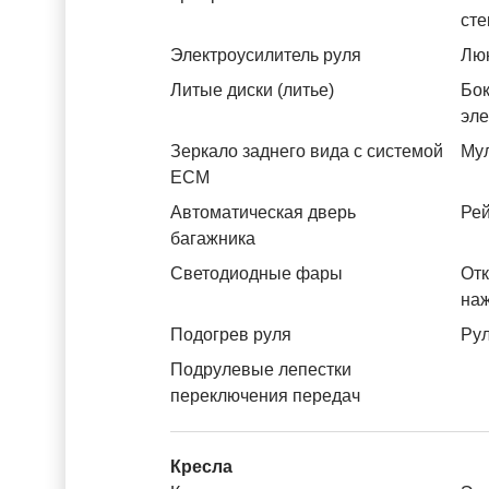
ст
Электроусилитель руля
Лю
Литые диски (литье)
Бок
эл
Зеркало заднего вида с системой
Му
ЕСМ
Автоматическая дверь
Рей
багажника
Светодиодные фары
Отк
на
Подогрев руля
Рул
Подрулевые лепестки
переключения передач
Кресла