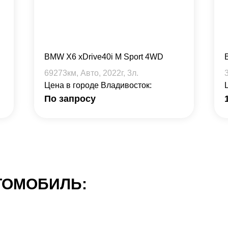
BMW X6 xDrive40i M Sport 4WD
69273
км, Авто,
2022
г,
3
л.
Цена в городе Владивосток:
По запросу
ТОМОБИЛЬ: