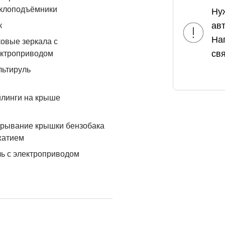
еклоподъёмники
Ну
ав
к
На
овые зеркала с
свя
ектроприводом
льтируль
линги на крыше
рывание крышки бензобака
жатием
ь с электроприводом