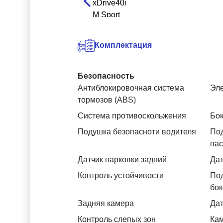
Комплектация
Безопасность
Антиблокировочная система
Эле
тормозов (ABS)
Система противоскольжения
Бок
Подушка безопасноти водителя
Под
па
Датчик парковки задний
Дат
Контроль устойчивости
Под
бок
Задняя камера
Дат
Контроль слепых зон
Ка