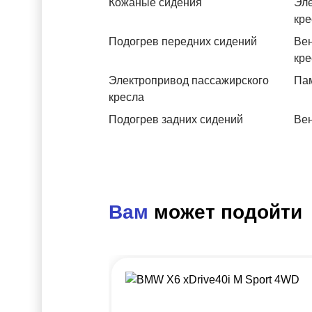
Кожаные сидения
Эле
кре
Подогрев передних сидений
Вен
кре
Электропривод пассажирского
Пам
кресла
Подогрев задних сидений
Вен
Вам
может подойти