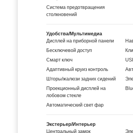
Система предотвращения
столкновений
Удобства/Мультимедиа
Дисплей на приборной панели
На
Бесключевой доступ
Кли
Смарт ключ
US
Адаптивный круиз контроль
Авт
Шторы/жалюзи задних сидений
Эле
Проекционный дисплей на
Blu
лобовом стекле
Автоматический свет фар
Экстерьер/Интерьер
Центральный замок
Эле