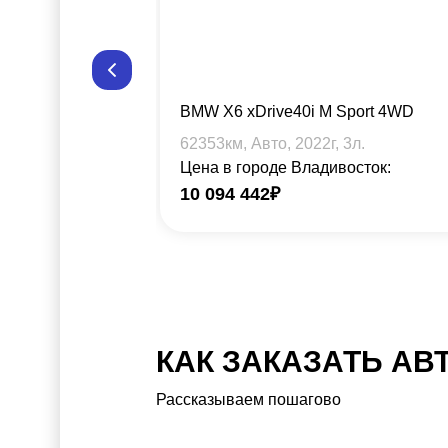
BMW X6 xDrive40i M Sport 4WD
62353
км, Авто,
2022
г,
3
л.
Цена в городе Владивосток:
10 094 442
₽
КАК ЗАКАЗАТЬ АВ
Рассказываем пошагово