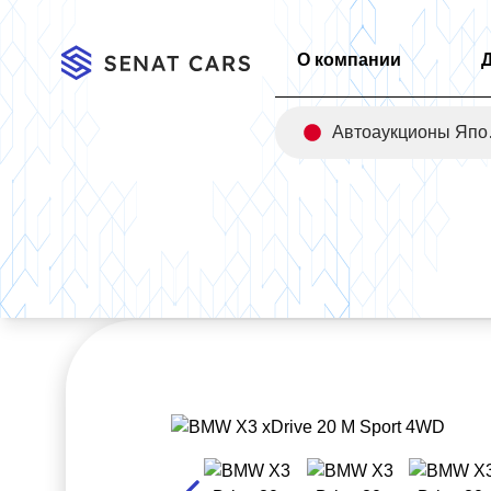
О компании
Авт
Главная
/
Каталог
/
BMW X3 xDrive 20 M Sport 4WD