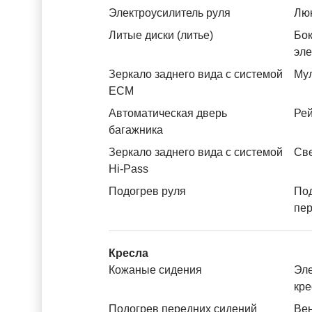
Электроусилитель руля
Лю
Литые диски (литье)
Бок
эл
Зеркало заднего вида с системой
Му
ЕСМ
Автоматическая дверь
Рей
багажника
Зеркало заднего вида с системой
Св
Hi-Pass
Подогрев руля
По
пе
Кресла
Кожаные сидения
Эле
кре
Подогрев передних сидений
Вен