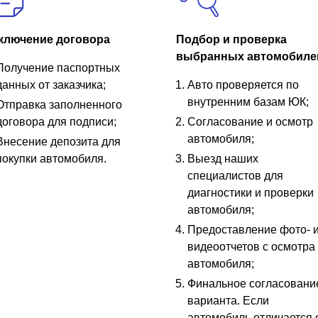
ключение договора
Подбор и проверка
выбранных автомобиле
Получение паспортных
данных от заказчика;
Авто проверяется по
внутренним базам ЮК;
Отправка заполненного
договора для подписи;
Согласование и осмотр
автомобиля;
Внесение депозита для
покупки автомобиля.
Выезд наших
специалистов для
диагностики и проверки
автомобиля;
Предоставление фото- 
видеоотчетов с осмотра
автомобиля;
Финальное согласовани
варианта. Если
автомобиль отличается 