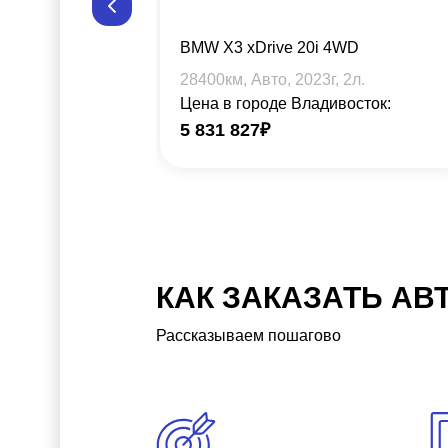
BMW X3 xDrive 20i 4WD
28400
км, Авто,
2023
г,
2
л.
Цена в городе Владивосток:
5 831 827
₽
КАК ЗАКАЗАТЬ АВ
Рассказываем пошагово