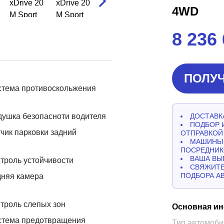
4WD
8 236
ПОЛУЧ
стема противоскольжения
ушка безопасноти водителя
ДОСТАВКА
ПОДБОР 
чик парковки задний
ОТПРАВКОЙ
МАШИНЫ 
ПОСРЕДНИК
ВАША ВЫ
троль устойчивости
СВЯЖИТЕ
ПОДБОРА А
дняя камера
троль слепых зон
Основная и
стема предотвращения
Тип автомоби