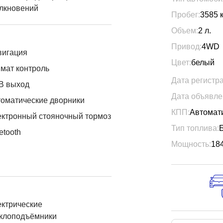
лкновений
Пробег:
3585
Объем:
2
л.
Привод:
4WD
вигация
Цвет:
белый
мат контроль
Дата регистр
B выход
Дата объявле
оматические дворники
КПП:
Автомат
ктронный стояночный тормоз
Тип топлива:
etooth
Мощность:
18
ктрические
еклоподъёмники