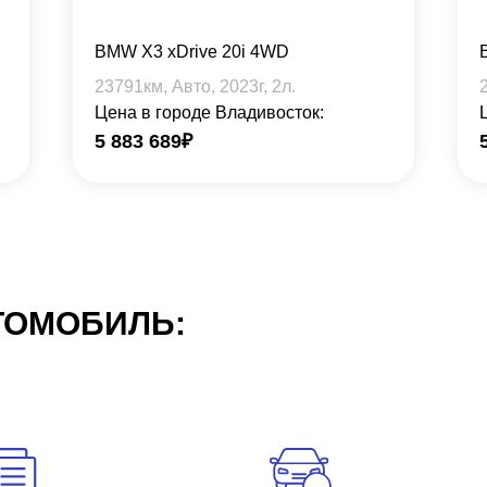
BMW X3 xDrive 20i 4WD
23791
км, Авто,
2023
г,
2
л.
Цена в городе Владивосток:
5 883 689
₽
ТОМОБИЛЬ: