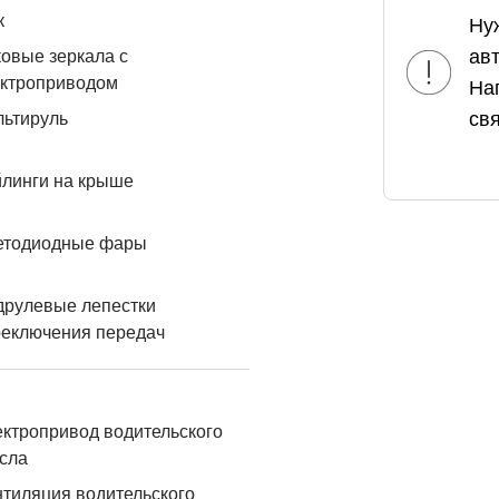
к
Ну
ав
овые зеркала с
ектроприводом
На
свя
льтируль
линги на крыше
етодиодные фары
друлевые лепестки
реключения передач
ктропривод водительского
сла
тиляция водительского