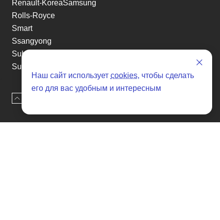
Renault-KoreaSamsung
Rolls-Royce
Smart
Ssangyong
Subaru
Suzuki
Наш сайт использует
cookies
, чтобы сделать
Tesla
его для вас удобным и интересным
Toyota
Наверх
Оставить заявку
Volkswagen
Volvo
Xin yuan
etc
Отзывы о SENAT CARS