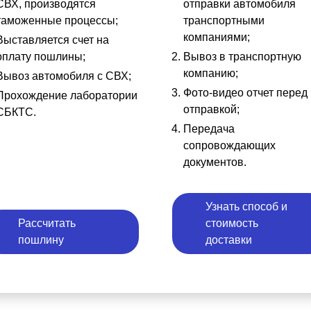
СВХ, производятся
отправки автомобиля
таможенные процессы;
транспортными
компаниями;
Выставляется счет на
оплату пошлины;
Вывоз в транспортную
компанию;
Вывоз автомобиля с СВХ;
Фото-видео отчет перед
Прохождение лаборатории
отправкой;
СБКТС.
Передача
сопровождающих
документов.
Узнать способ и
Рассчитать
стоимость
пошлину
доставки