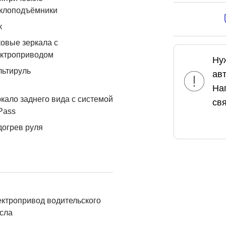
еклоподъёмники
к
овые зеркала с
ектроприводом
Ну
льтируль
ав
На
кало заднего вида с системой
свя
Pass
огрев руля
ктропривод водительского
сла