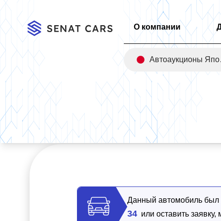
О компании
Авт
Главная
/
Каталог
/
BMW 5-Series 520i Special Edition 2WD
Данный автомобиль был п
34
или оставить заявку,