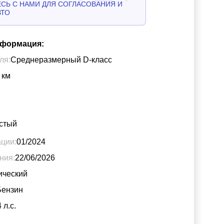
СЬ С НАМИ ДЛЯ СОГЛАСОВАНИЯ И
ВТО
нформация:
ля:
Среднеразмерный D-класс
км
стый
ации:
01/2024
ния:
22/06/2026
ический
Бензин
4
л.с.