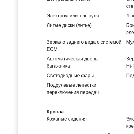
ст
Электроусилитель руля
Лю
Литые диски (литье)
Бок
эл
Зеркало заднего вида с системой
Му
ЕСМ
Автоматическая дверь
Зер
багажника
Hi-
Светодиодные фары
Под
Подрулевые лепестки
переключения передач
Кресла
Кожаные сидения
Эле
кре