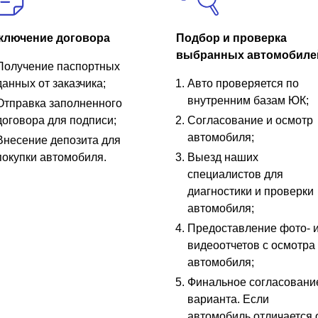
ключение договора
Подбор и проверка
выбранных автомобиле
Получение паспортных
данных от заказчика;
Авто проверяется по
внутренним базам ЮК;
Отправка заполненного
договора для подписи;
Согласование и осмотр
автомобиля;
Внесение депозита для
покупки автомобиля.
Выезд наших
специалистов для
диагностики и проверки
автомобиля;
Предоставление фото- 
видеоотчетов с осмотра
автомобиля;
Финальное согласовани
варианта. Если
автомобиль отличается 