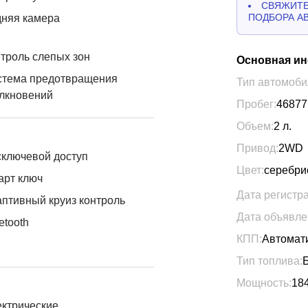
СВЯЖИТЕ
ПОДБОРА А
дняя камера
троль слепых зон
Основная и
стема предотвращения
Тип автомоби
лкновений
Пробег:
46877
Объем:
2
л.
Привод:
2WD
ключевой доступ
Цвет:
серебри
арт ключ
Дата регистр
птивный круиз контроль
Дата объявле
etooth
КПП:
Автомат
Тип топлива:
Мощность:
18
ктрические