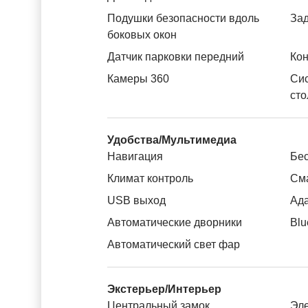
Подушки безопасности вдоль
За
боковых окон
Датчик парковки передний
Кон
Камеры 360
Си
сто
Удобства/Мультимедиа
Навигация
Бес
Климат контроль
См
USB выход
Ада
Автоматические дворники
Blu
Автоматический свет фар
Экстерьер/Интерьер
Центральный замок
Эле