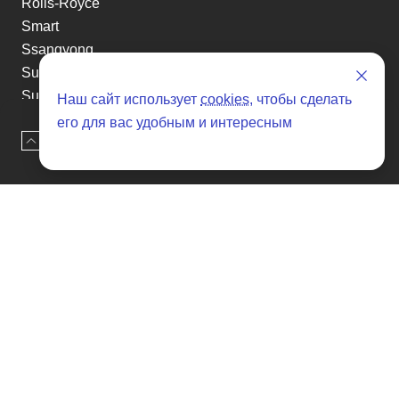
Rolls-Royce
Smart
Ssangyong
Subaru
Suzuki
Наш сайт использует
cookies
, чтобы сделать
Tesla
его для вас удобным и интересным
Наверх
Оставить заявку
Toyota
Volkswagen
Volvo
Xin yuan
etc
Отзывы о SENAT CARS