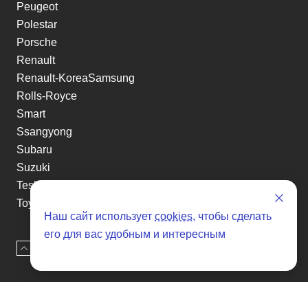
Peugeot
Polestar
Porsche
Renault
Renault-KoreaSamsung
Rolls-Royce
Smart
Ssangyong
Subaru
Suzuki
Tesla
Toyota
Наш сайт использует
cookies
, чтобы сделать
Volkswagen
его для вас удобным и интересным
Volvo
Наверх
Оставить заявку
Xin yuan
etc