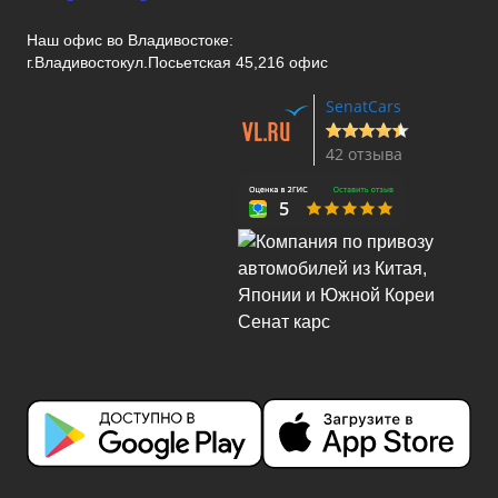
Наш офис во Владивостоке:
г.Владивосток
ул.Посьетская 45,216 офис
SenatCars
42 отзыва