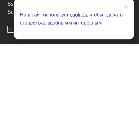
Ssangyong
Subaru
Наш сайт использует
cookies
, чтобы сделать
Suzuki
его для вас удобным и интересным
Tesla
Наверх
Оставить заявку
Toyota
Volkswagen
Volvo
Xin yuan
etc
Отзывы о SENAT CARS