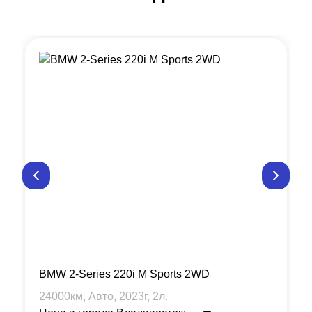
BMW 2-Series 220i M Sports 2WD
24000
км, Авто,
2023
г,
2
л.