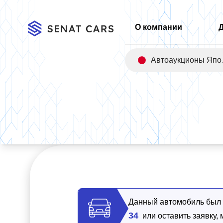
О компании
Авт
Главная
/
Каталог
/
Audi Q8 55 TFSI Quattro Premium 4WD
Данный автомобиль был п
34
или оставить заявку,