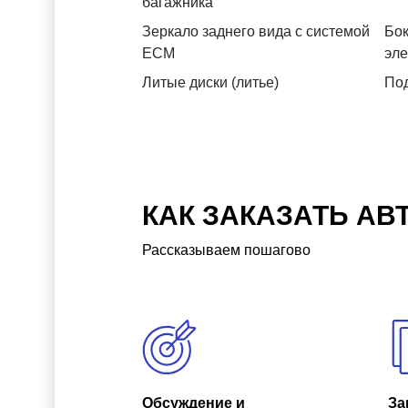
багажника
Зеркало заднего вида с системой
Бок
ЕСМ
эл
Литые диски (литье)
Под
КАК ЗАКАЗАТЬ АВ
Рассказываем пошагово
Обсуждение и
За