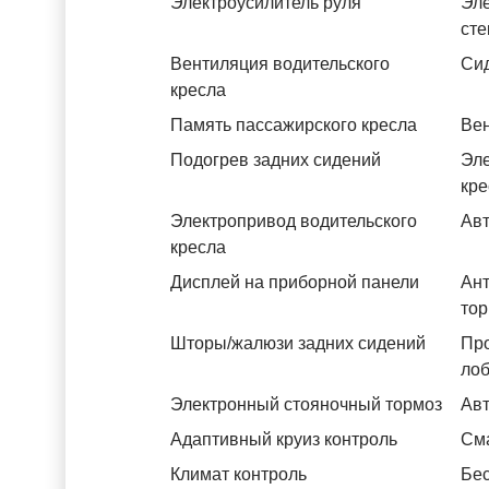
Электроусилитель руля
Эле
ст
Вентиляция водительского
Си
кресла
Память пассажирского кресла
Вен
Подогрев задних сидений
Эле
кре
Электропривод водительского
Авт
кресла
Дисплей на приборной панели
Ант
тор
Шторы/жалюзи задних сидений
Пр
лоб
Электронный стояночный тормоз
Авт
Адаптивный круиз контроль
См
Климат контроль
Бес