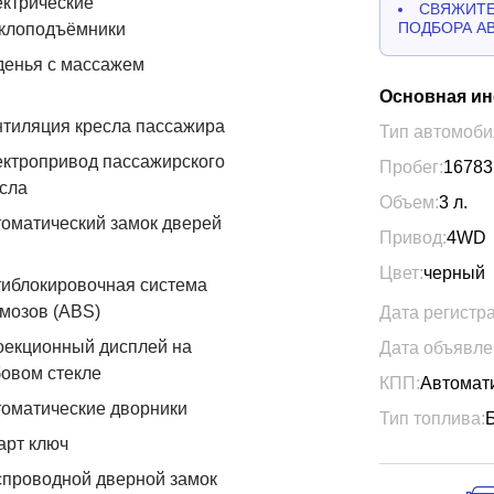
ктрические
СВЯЖИТЕ
ПОДБОРА А
еклоподъёмники
денья с массажем
Основная и
тиляция кресла пассажира
Тип автомоби
ктропривод пассажирского
Пробег:
16783
сла
Объем:
3
л.
оматический замок дверей
Привод:
4WD
Цвет:
черный
иблокировочная система
мозов (ABS)
Дата регистр
оекционный дисплей на
Дата объявле
овом стекле
КПП:
Автомат
оматические дворники
Тип топлива:
арт ключ
проводной дверной замок