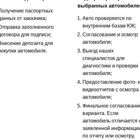
выбранных автомобиле
Получение паспортных
данных от заказчика;
Авто проверяется по
внутренним базам ЮК;
Отправка заполненного
договора для подписи;
Согласование и осмотр
автомобиля;
Внесение депозита для
покупки автомобиля.
Выезд наших
специалистов для
диагностики и проверки
автомобиля;
Предоставление фото- 
видеоотчетов с осмотра
автомобиля;
Финальное согласовани
варианта. Если
автомобиль отличается 
заявленной информаци
по отчету или осмотру,