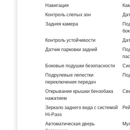
Навигация
Ка
Контроль слепых зон
Дат
Задняя камера
Под
бок
Контроль устойчивости
Дат
Датчик парковки задний
Под
па
Боковые подушки безопасности
Си
Подрулевые лепестки
Под
переключения передач
Открывание крышки бензобака
Св
нажатием
Зеркало заднего вида с системой
Рей
Hi-Pass
Автоматическая дверь
Му