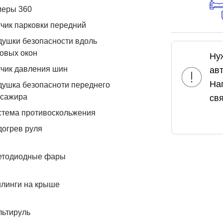
меры 360
чик парковки передний
ушки безопасности вдоль
овых окон
Ну
чик давления шин
ав
На
ушка безопасноти переднего
ссажира
свя
стема противоскольжения
огрев руля
етодиодные фары
линги на крыше
льтируль