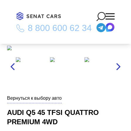
8 800 600 62 34
Главная
/
Каталог
/
Audi Q5 45 TFSI Quattro Premium 4WD
Вернуться к выбору авто
AUDI Q5 45 TFSI QUATTRO
PREMIUM 4WD