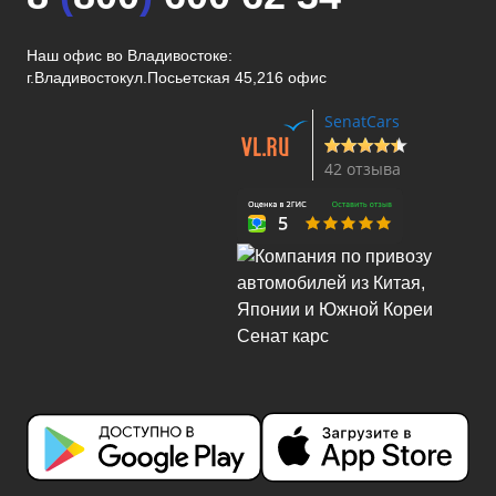
Наш офис во Владивостоке:
г.Владивосток
ул.Посьетская 45,216 офис
SenatCars
42 отзыва