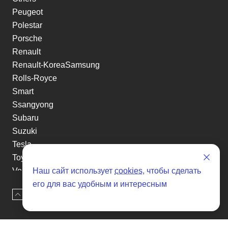
Peugeot
Polestar
Porsche
Renault
Renault-KoreaSamsung
Rolls-Royce
Smart
Ssangyong
Subaru
Suzuki
Tesla
Toyota
Наш сайт использует
cookies
, чтобы сделать
Volkswagen
его для вас удобным и интересным
Volvo
Наверх
Оставить заявку
Xin yuan
etc