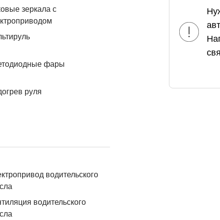
овые зеркала с
Ну
ектроприводом
ав
льтируль
На
свя
етодиодные фары
огрев руля
ктропривод водительского
сла
тиляция водительского
сла