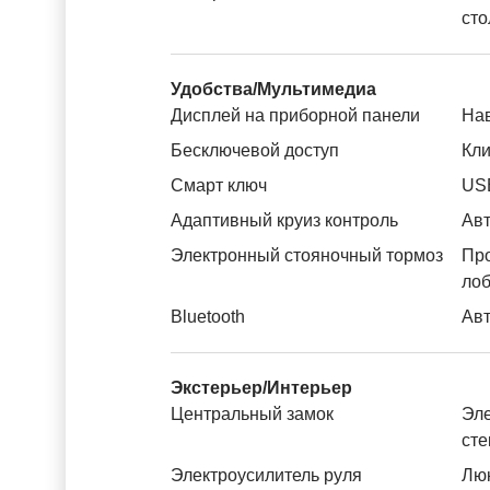
сто
Удобства/Мультимедиа
Дисплей на приборной панели
На
Бесключевой доступ
Кли
Смарт ключ
US
Адаптивный круиз контроль
Авт
Электронный стояночный тормоз
Пр
лоб
Bluetooth
Авт
Экстерьер/Интерьер
Центральный замок
Эле
ст
Электроусилитель руля
Лю