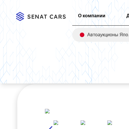
О компании
Авт
Главная
/
Каталог
/
Audi A6 45 TDI Quattro Premium 4WD