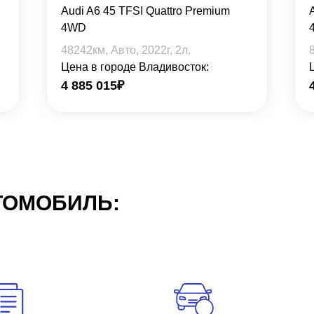
Audi A6 45 TFSI Quattro Premium
4WD
48242
км, Авто,
2022
г,
2
л.
Цена в городе Владивосток:
4 885 015
₽
ТОМОБИЛЬ: