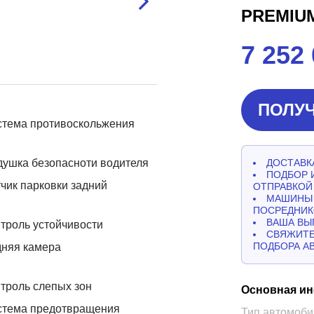
PREMIU
7 252
ПОЛУЧ
стема противоскольжения
ушка безопасноти водителя
ДОСТАВКА
ПОДБОР 
чик парковки задний
ОТПРАВКОЙ
МАШИНЫ 
ПОСРЕДНИК
ВАША ВЫ
троль устойчивости
СВЯЖИТЕ
ПОДБОРА А
дняя камера
троль слепых зон
Основная и
стема предотвращения
Тип автомоби