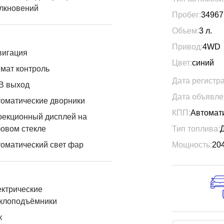
лкновений
Пробег:
34967
Объем:
3
л.
Привод:
4WD
вигация
Цвет:
синий
мат контроль
Дата регистр
B выход
Дата объявле
оматические дворники
КПП:
Автомат
оекционный дисплей на
овом стекле
Тип топлива:
оматический свет фар
Мощность:
20
ктрические
еклоподъёмники
к