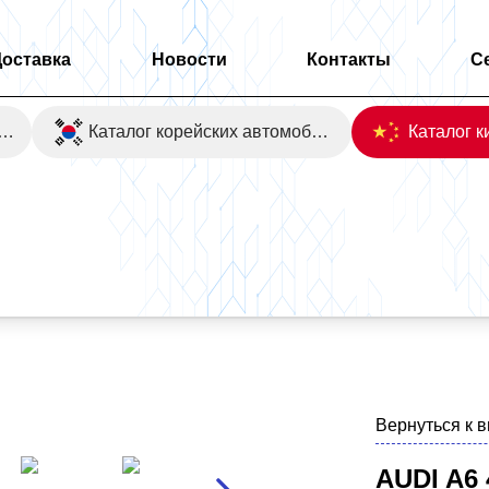
Доставка
Новости
Контакты
С
оаукционы Японии
Каталог корейских автомобилей
Вернуться к 
AUDI A6