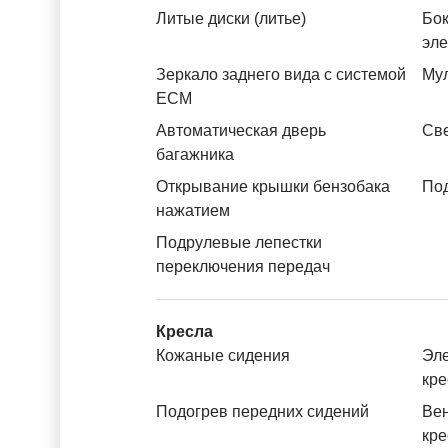
Литые диски (литье)
Бок
эл
Зеркало заднего вида с системой
Му
ЕСМ
Автоматическая дверь
Св
багажника
Открывание крышки бензобака
Под
нажатием
Подрулевые лепестки
переключения передач
Кресла
Кожаные сидения
Эле
кре
Подогрев передних сидений
Вен
кре