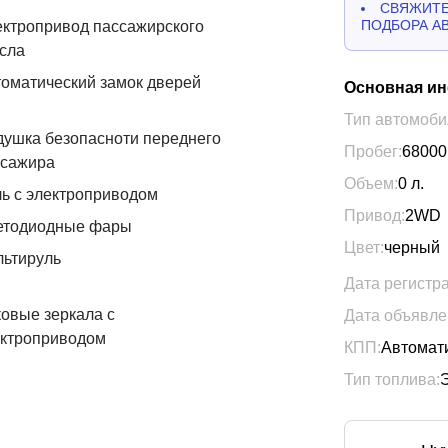
СВЯЖИТЕ
ПОДБОРА А
ктропривод пассажирского
сла
оматический замок дверей
Основная и
Тип автомоби
ушка безопасноти переднего
Пробег:
68000
ссажира
Объем:
0
л.
ь с электроприводом
Привод:
2WD
етодиодные фары
Цвет:
черный
льтируль
Дата регистр
овые зеркала с
Дата объявле
ектроприводом
КПП:
Автомат
Тип топлива: