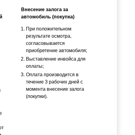
Внесение залога за
й
автомобиль (покупка)
При положительном
результате осмотра,
согласовывается
приобретение автомобиля;
Выставление инвойса для
оплаты;
Оплата производится в
течение 3 рабочих дней с
момента внесение залога
и
(покупки).
е
от
и