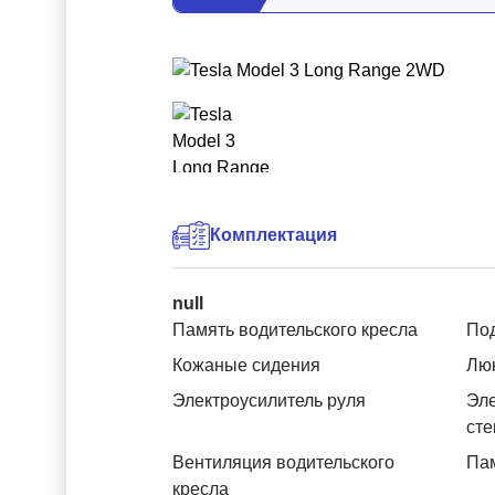
Комплектация
null
Память водительского кресла
Под
Кожаные сидения
Лю
Электроусилитель руля
Эле
ст
Вентиляция водительского
Пам
кресла