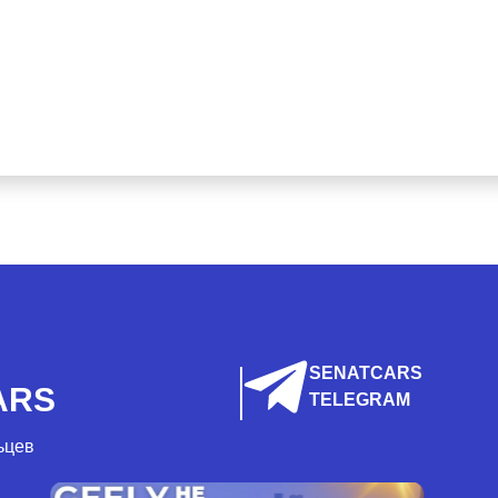
SENATCARS
ARS
TELEGRAM
ьцев