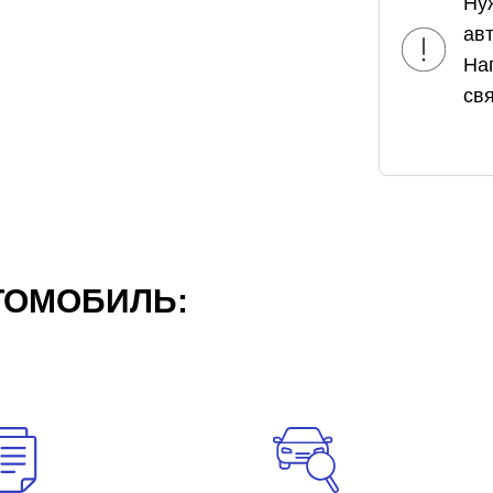
Ну
ав
На
свя
ТОМОБИЛЬ: