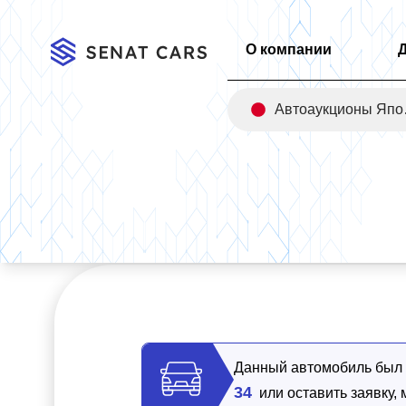
О компании
Авт
Главная
/
Каталог
/
Tesla Model 3 Long Range 2WD
Данный автомобиль был п
34
или оставить заявку,