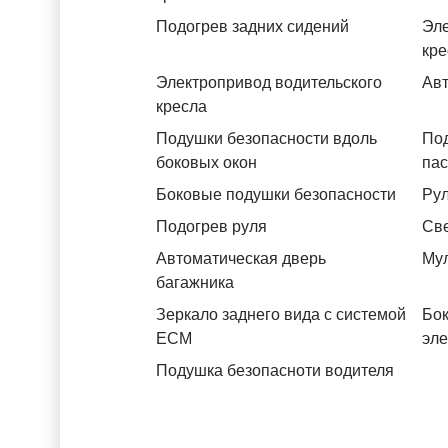
Подогрев задних сидений
Эле
кре
Электропривод водительского
Авт
кресла
Подушки безопасности вдоль
Под
боковых окон
па
Боковые подушки безопасности
Рул
Подогрев руля
Св
Автоматическая дверь
Му
багажника
Зеркало заднего вида с системой
Бок
ЕСМ
эл
Подушка безопасноти водителя