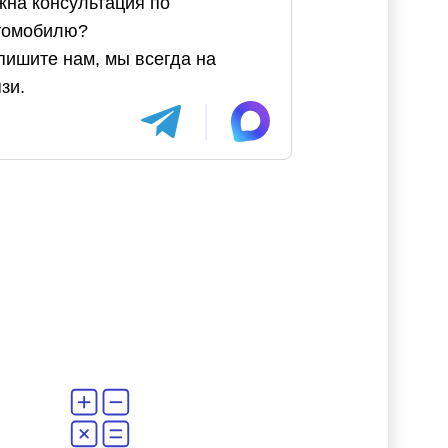
жна консультация по
томобилю?
пишите нам, мы всегда на
зи.