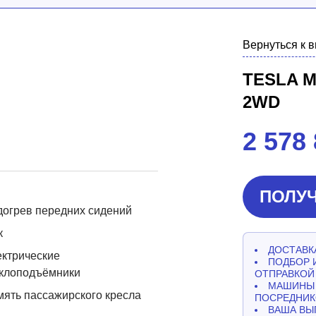
Вернуться к 
TESLA 
2WD
2 578
ПОЛУЧ
огрев передних сидений
к
ДОСТАВКА
ктрические
ПОДБОР 
еклоподъёмники
ОТПРАВКОЙ
МАШИНЫ 
ять пассажирского кресла
ПОСРЕДНИК
ВАША ВЫ