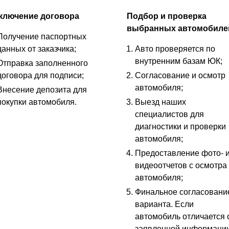
ключение договора
Подбор и проверка
выбранных автомобиле
Получение паспортных
данных от заказчика;
Авто проверяется по
внутренним базам ЮК;
Отправка заполненного
договора для подписи;
Согласование и осмотр
автомобиля;
Внесение депозита для
покупки автомобиля.
Выезд наших
специалистов для
диагностики и проверки
автомобиля;
Предоставление фото- 
видеоотчетов с осмотра
автомобиля;
Финальное согласовани
варианта. Если
автомобиль отличается 
заявленной информаци