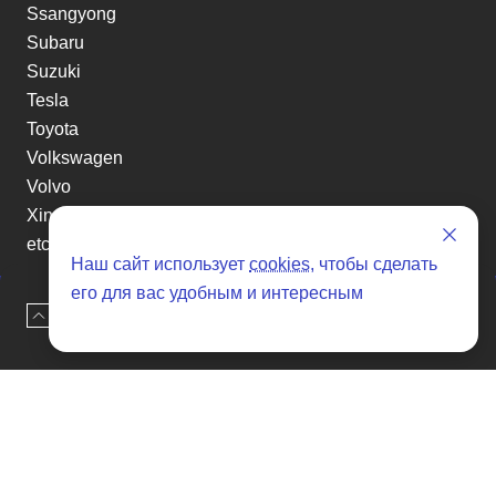
Ssangyong
Subaru
Suzuki
Tesla
Toyota
Volkswagen
Volvo
Xin yuan
etc
Наш сайт использует
cookies
, чтобы сделать
его для вас удобным и интересным
Наверх
Оставить заявку
Отзывы о SENAT CARS