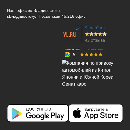
Наш офис во Владивостоке:
г.Владивосток
ул.Посьетская 45,216 офис
SenatCars
42 отзыва