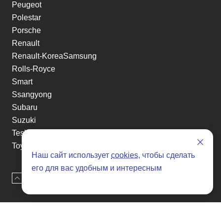
Peugeot
Polestar
Porsche
Renault
Renault-KoreaSamsung
Rolls-Royce
Smart
Ssangyong
Subaru
Suzuki
Tesla
Toyota
Наш сайт использует
cookies
, чтобы сделать
Volkswagen
его для вас удобным и интересным
Volvo
Наверх
Оставить заявку
Xin yuan
etc