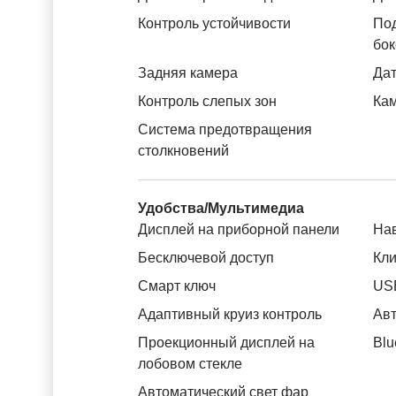
Контроль устойчивости
Под
бок
Задняя камера
Дат
Контроль слепых зон
Ка
Система предотвращения
столкновений
Удобства/Мультимедиа
Дисплей на приборной панели
На
Бесключевой доступ
Кли
Смарт ключ
US
Адаптивный круиз контроль
Авт
Проекционный дисплей на
Blu
лобовом стекле
Автоматический свет фар