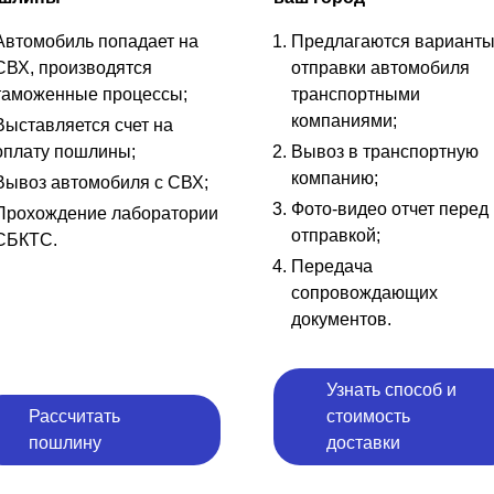
Автомобиль попадает на
Предлагаются вариант
СВХ, производятся
отправки автомобиля
таможенные процессы;
транспортными
компаниями;
Выставляется счет на
оплату пошлины;
Вывоз в транспортную
компанию;
Вывоз автомобиля с СВХ;
Фото-видео отчет перед
Прохождение лаборатории
отправкой;
СБКТС.
Передача
сопровождающих
документов.
Узнать способ и
Рассчитать
стоимость
пошлину
доставки