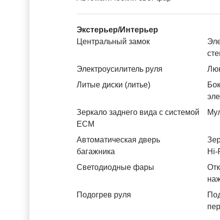
Экстерьер/Интерьер
Центральный замок
Эле
ст
Электроусилитель руля
Лю
Литые диски (литье)
Бок
эл
Зеркало заднего вида с системой
Му
ЕСМ
Автоматическая дверь
Зер
багажника
Hi-
Светодиодные фары
Отк
на
Подогрев руля
По
пе