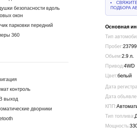
СВЯЖИТЕ
ПОДБОРА А
ушки безопасности вдоль
овых окон
чик парковки передний
Основная и
меры 360
Тип автомоби
Пробег:
23799
Объем:
2.9
л.
Привод:
4WD
Цвет:
белый
вигация
Дата регистр
мат контроль
Дата объявле
B выход
КПП:
Автомат
оматические дворники
Тип топлива:
etooth
Мощность:
33