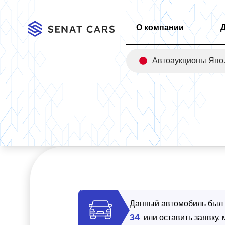
О компании
Авт
Главная
/
Каталог
/
Mercedes-Benz GLE-Class GLE400d 4MA
Данный автомобиль был п
34
или оставить заявку,