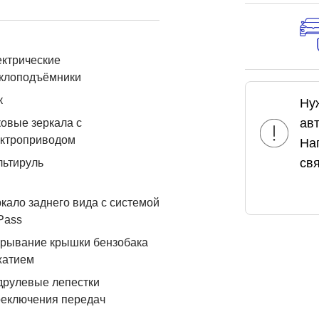
ктрические
еклоподъёмники
к
Ну
ав
овые зеркала с
ектроприводом
На
свя
льтируль
кало заднего вида с системой
Pass
рывание крышки бензобака
жатием
друлевые лепестки
реключения передач