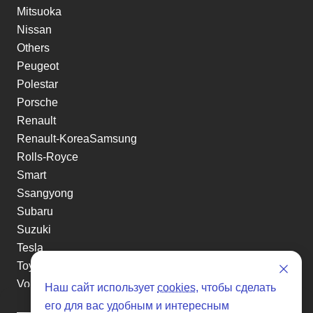
Mitsuoka
Nissan
Others
Peugeot
Polestar
Porsche
Renault
Renault-KoreaSamsung
Rolls-Royce
Smart
Ssangyong
Subaru
Suzuki
Tesla
Toyota
Volkswagen
Наш сайт использует
cookies
, чтобы сделать
Volvo
его для вас удобным и интересным