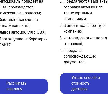
Автомобиль попадает на
Предлагаются вариант
СВХ, производятся
отправки автомобиля
таможенные процессы;
транспортными
компаниями;
Выставляется счет на
оплату пошлины;
Вывоз в транспортную
компанию;
Вывоз автомобиля с СВХ;
Фото-видео отчет перед
Прохождение лаборатории
отправкой;
СБКТС.
Передача
сопровождающих
документов.
Узнать способ и
Рассчитать
стоимость
пошлину
доставки