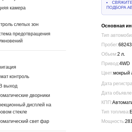
СВЯЖИТЕ
ПОДБОРА А
дняя камера
троль слепых зон
Основная и
стема предотвращения
Тип автомоби
лкновений
Пробег:
68243
Объем:
2
л.
Привод:
4WD
вигация
Цвет:
мокрый 
мат контроль
Дата регистр
B выход
Дата объявле
оматические дворники
КПП:
Автомат
оекционный дисплей на
овом стекле
Тип топлива:
оматический свет фар
Мощность:
28