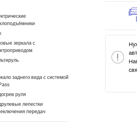
ктрические
еклоподъёмники
к
овые зеркала с
Ну
ектроприводом
ав
льтируль
На
свя
кало заднего вида с системой
Pass
огрев руля
друлевые лепестки
реключения передач