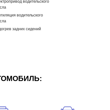
ктропривод водительского
сла
тиляция водительского
сла
огрев задних сидений
ТОМОБИЛЬ: