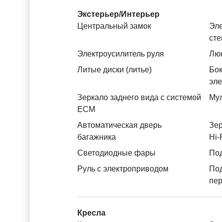
Экстерьер/Интерьер
Центральный замок
Эле
ст
Электроусилитель руля
Лю
Литые диски (литье)
Бок
эл
Зеркало заднего вида с системой
Му
ЕСМ
Автоматическая дверь
Зер
багажника
Hi-
Светодиодные фары
Под
Руль с электроприводом
По
пе
Кресла