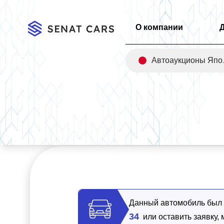
О компании
Авт
Главная
/
Каталог
/
Mercedes-Benz E-Class E300e 4MATIC Ex
Данный автомобиль был п
34
или оставить заявку,