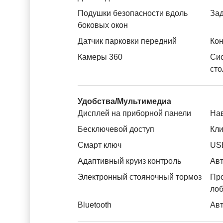
Подушки безопасности вдоль
За
боковых окон
Датчик парковки передний
Кон
Камеры 360
Си
сто
Удобства/Мультимедиа
Дисплей на приборной панели
На
Бесключевой доступ
Кли
Смарт ключ
US
Адаптивный круиз контроль
Авт
Электронный стояночный тормоз
Пр
лоб
Bluetooth
Авт