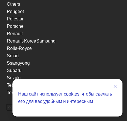
Others
Peugeot
Polestar
Porsche
Renault
Renault-KoreaSamsung
Rolls-Royce
Smart
Ssangyong
Subaru
Suzuki
Tesla
Toyota
Наш сайт использует
cookies
, чтобы сделать
Volkswagen
его для вас удобным и интересным
Наверх
Оставить заявку
Volvo
Xin yuan
etc