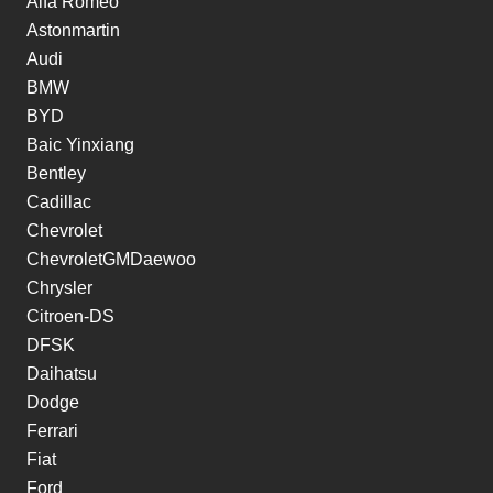
Alfa Romeo
Astonmartin
Audi
BMW
BYD
Baic Yinxiang
Bentley
Cadillac
Chevrolet
ChevroletGMDaewoo
Chrysler
Citroen-DS
DFSK
Daihatsu
Dodge
Ferrari
Fiat
Ford