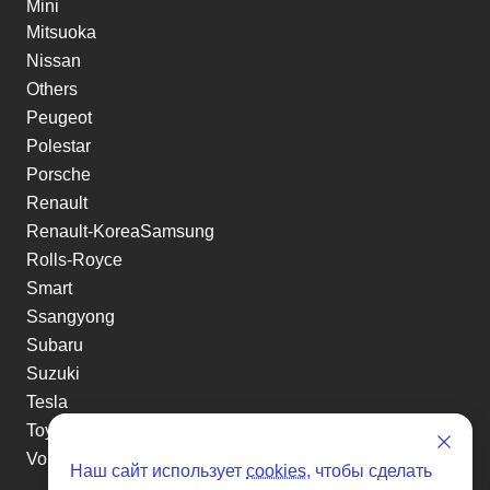
Mini
Mitsuoka
Nissan
Others
Peugeot
Polestar
Porsche
Renault
Renault-KoreaSamsung
Rolls-Royce
Smart
Ssangyong
Subaru
Suzuki
Tesla
Toyota
Volkswagen
Наш сайт использует
cookies
, чтобы сделать
Volvo