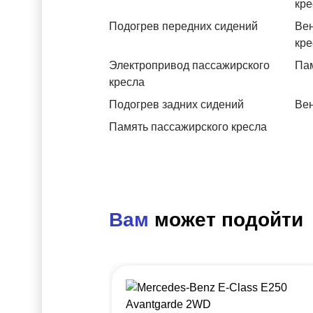
кре
Подогрев передних сидений
Вен
кре
Электропривод пассажирского
Пам
кресла
Подогрев задних сидений
Вен
Память пассажирского кресла
Вам
может подойти