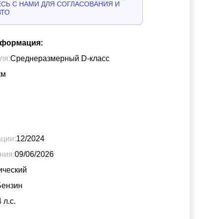
СЬ С НАМИ ДЛЯ СОГЛАСОВАНИЯ И
ВТО
нформация:
ля:
Среднеразмерный D-класс
км
ации:
12/2024
ния:
09/06/2026
ический
Бензин
4
л.с.