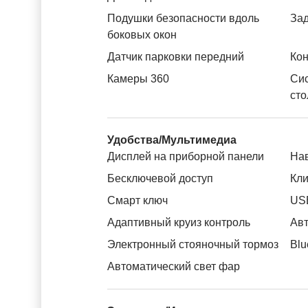
Подушки безопасности вдоль
За
боковых окон
Датчик парковки передний
Кон
Камеры 360
Си
сто
Удобства/Мультимедиа
Дисплей на приборной панели
На
Бесключевой доступ
Кли
Смарт ключ
US
Адаптивный круиз контроль
Авт
Электронный стояночный тормоз
Blu
Автоматический свет фар