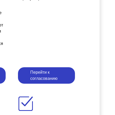
е
от
и
ся
Перейти к
согласованию