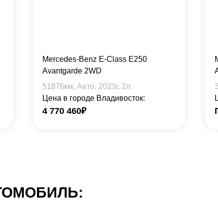
Mercedes-Benz E-Class E250
Avantgarde 2WD
51876
км, Авто,
2023
г,
2
л.
Цена в городе Владивосток:
4 770 460
₽
ТОМОБИЛЬ: