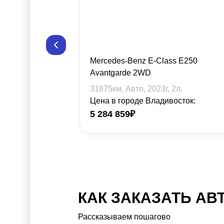
Mercedes-Benz E-Class E250
Avantgarde 2WD
31875
км, Авто,
2023
г,
2
л.
Цена в городе Владивосток:
5 284 859
₽
КАК ЗАКАЗАТЬ АВ
Рассказываем пошагово