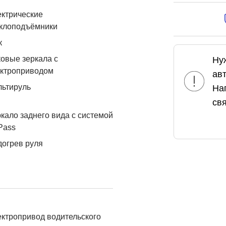
ктрические
еклоподъёмники
к
овые зеркала с
Ну
ектроприводом
ав
льтируль
На
свя
кало заднего вида с системой
Pass
огрев руля
ктропривод водительского