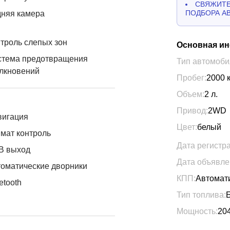
СВЯЖИТЕ
ПОДБОРА А
дняя камера
троль слепых зон
Основная и
стема предотвращения
Тип автомоби
лкновений
Пробег:
2000
Объем:
2
л.
Привод:
2WD
вигация
Цвет:
белый
мат контроль
Дата регистр
B выход
Дата объявле
оматические дворники
КПП:
Автомат
etooth
Тип топлива:
Мощность:
20