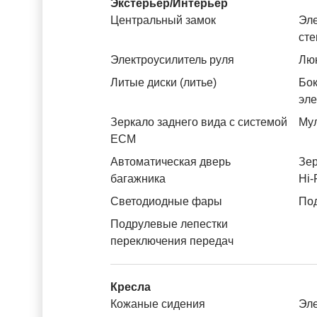
Экстерьер/Интерьер
Центральный замок
Эле
ст
Электроусилитель руля
Лю
Литые диски (литье)
Бок
эл
Зеркало заднего вида с системой
Му
ЕСМ
Автоматическая дверь
Зер
багажника
Hi-
Светодиодные фары
Под
Подрулевые лепестки
переключения передач
Кресла
Кожаные сидения
Эле