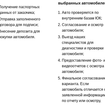
выбранных автомобиле
Получение паспортных
данных от заказчика;
Авто проверяется по
внутренним базам ЮК;
Отправка заполненного
договора для подписи;
Согласование и осмотр
автомобиля;
Внесение депозита для
покупки автомобиля.
Выезд наших
специалистов для
диагностики и проверки
автомобиля;
Предоставление фото- 
видеоотчетов с осмотра
автомобиля;
Финальное согласовани
варианта. Если
автомобиль отличается 
заявленной информаци
по отчету или осмотру,