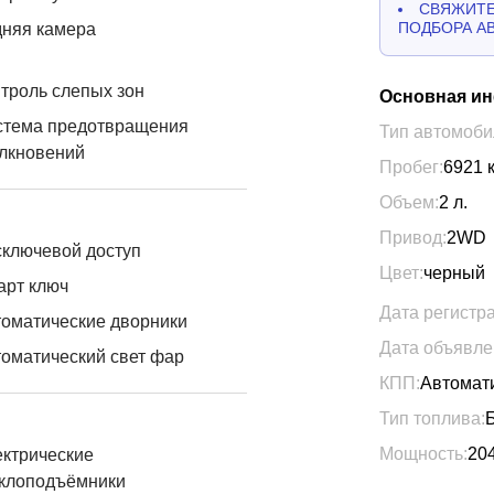
СВЯЖИТЕ
ПОДБОРА А
дняя камера
троль слепых зон
Основная и
стема предотвращения
Тип автомоби
лкновений
Пробег:
6921
Объем:
2
л.
Привод:
2WD
ключевой доступ
Цвет:
черный
арт ключ
Дата регистр
оматические дворники
Дата объявле
оматический свет фар
КПП:
Автомат
Тип топлива:
Мощность:
20
ктрические
еклоподъёмники