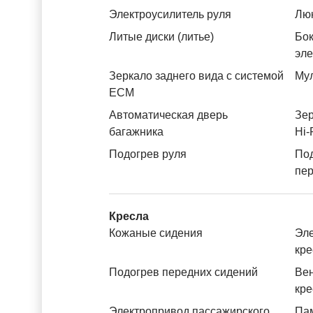
Электроусилитель руля
Лю
Литые диски (литье)
Бок
эл
Зеркало заднего вида с системой
Му
ЕСМ
Автоматическая дверь
Зер
багажника
Hi-
Подогрев руля
По
пе
Кресла
Кожаные сидения
Эле
кре
Подогрев передних сидений
Вен
кре
Электропривод пассажирского
Пам