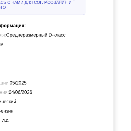
СЬ С НАМИ ДЛЯ СОГЛАСОВАНИЯ И
ВТО
нформация:
ля:
Среднеразмерный D-класс
км
ации:
05/2025
ния:
04/06/2026
ический
Бензин
4
л.с.