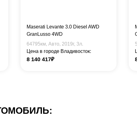
Maserati Levante 3.0 Diesel AWD
GranLusso 4WD
64795
км, Авто,
2019
г,
3
л.
Цена в городе Владивосток:
8 140 417
₽
ТОМОБИЛЬ: