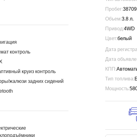
Пробег:
38709
Объем:
3.8
л.
Привод:
4WD
Цвет:
белый
вигация
Дата регистр
мат контроль
Дата объявле
X
КПП:
Автомат
птивный круиз контроль
Тип топлива:
ры/жалюзи задних сидений
Мощность:
58
etooth
ктрические
еклоподъёмники