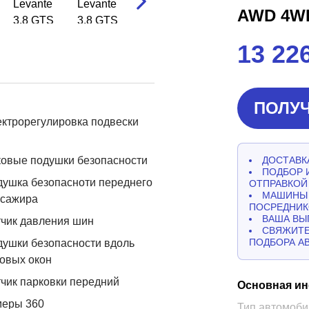
AWD 4W
13 22
ПОЛУЧ
ктрорегулировка подвески
овые подушки безопасности
ДОСТАВКА
ПОДБОР 
ушка безопасноти переднего
ОТПРАВКОЙ
МАШИНЫ 
ссажира
ПОСРЕДНИК
ВАША ВЫ
чик давления шин
СВЯЖИТЕ
ПОДБОРА А
ушки безопасности вдоль
овых окон
чик парковки передний
Основная и
меры 360
Тип автомоби