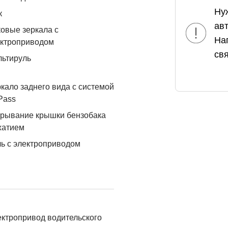
Ну
к
ав
овые зеркала с
На
ектроприводом
свя
льтируль
кало заднего вида с системой
Pass
рывание крышки бензобака
жатием
ь с электроприводом
ктропривод водительского