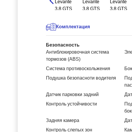
Комплектация
Безопасность
Антиблокировочная система
Эле
тормозов (ABS)
Система противоскольжения
Бок
Подушка безопасноти водителя
Под
па
Датчик парковки задний
Дат
Контроль устойчивости
Под
бок
Задняя камера
Дат
Контроль слепых зон
Ка