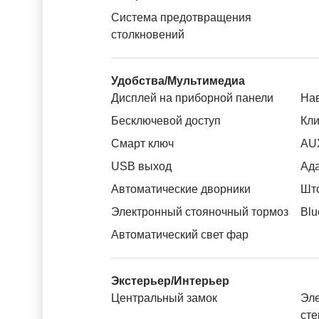
Система предотвращения
столкновений
Удобства/Мультимедиа
Дисплей на приборной панели
На
Бесключевой доступ
Кли
Смарт ключ
AU
USB выход
Ада
Автоматические дворники
Што
Электронный стояночный тормоз
Blu
Автоматический свет фар
Экстерьер/Интерьер
Центральный замок
Эле
ст