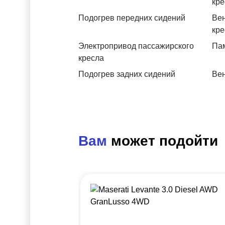
кре
Подогрев передних сидений
Вен
кре
Электропривод пассажирского
Пам
кресла
Подогрев задних сидений
Вен
Вам
может подойти