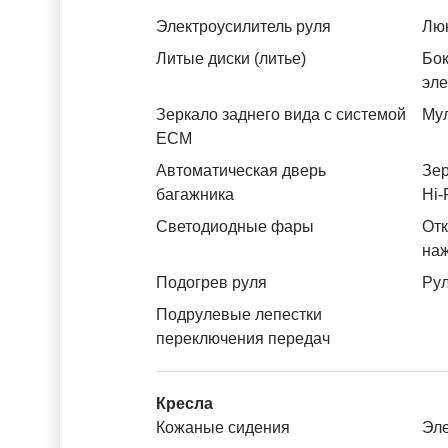
Электроусилитель руля
Лю
Литые диски (литье)
Бок
эл
Зеркало заднего вида с системой
Му
ЕСМ
Автоматическая дверь
Зер
багажника
Hi-
Светодиодные фары
Отк
на
Подогрев руля
Рул
Подрулевые лепестки
переключения передач
Кресла
Кожаные сидения
Эле