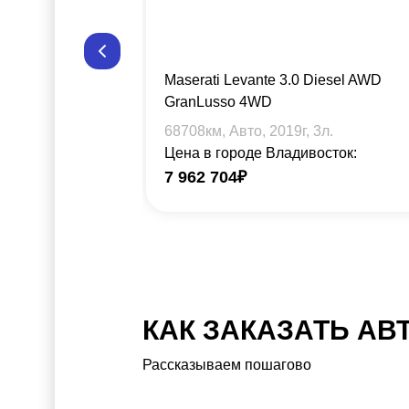
Maserati Levante 3.0 Diesel AWD
GranLusso 4WD
68708
км, Авто,
2019
г,
3
л.
Цена в городе Владивосток:
7 962 704
₽
КАК ЗАКАЗАТЬ АВ
Рассказываем пошагово