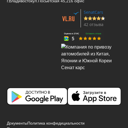
г.Владивосток
ул.Посьетская 45,216 офис
SenatCars
42 отзыва
Документы
Политика конфедициальности